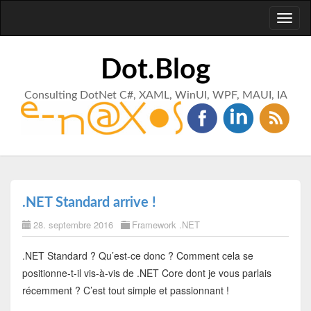
Toggl
naviga
Dot.Blog
Consulting DotNet C#, XAML, WinUI, WPF, MAUI, IA
.NET Standard arrive !
28. septembre 2016
Framework .NET
.NET Standard ? Qu’est-ce donc ? Comment cela se
positionne-t-il vis-à-vis de .NET Core dont je vous parlais
récemment ? C’est tout simple et passionnant !