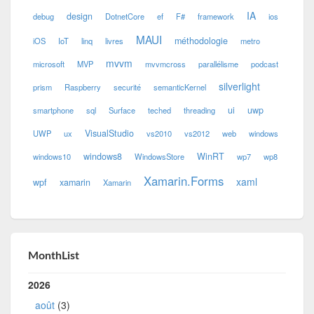
IA
design
debug
DotnetCore
ef
F#
framework
ios
MAUI
méthodologie
iOS
IoT
linq
livres
metro
mvvm
microsoft
MVP
mvvmcross
parallélisme
podcast
silverlight
prism
Raspberry
securité
semanticKernel
ui
uwp
smartphone
sql
Surface
teched
threading
VisualStudio
UWP
ux
vs2010
vs2012
web
windows
windows8
WinRT
windows10
WindowsStore
wp7
wp8
Xamarin.Forms
xaml
wpf
xamarin
Xamarin
MonthList
2026
août
(3)