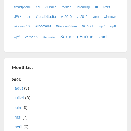
ui
uwp
smartphone
sql
Surface
teched
threading
VisualStudio
UWP
ux
vs2010
vs2012
web
windows
windows8
WinRT
windows10
WindowsStore
wp7
wp8
Xamarin.Forms
xaml
wpf
xamarin
Xamarin
MonthList
2026
août
(3)
juillet
(8)
juin
(6)
mai
(7)
avril
(6)