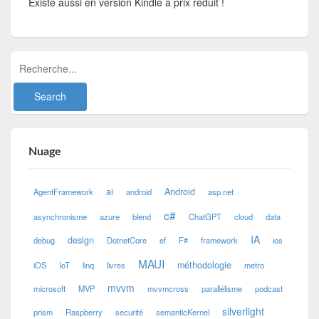
Existe aussi en version Kindle à prix réduit !
Nuage
ai
Android
AgentFramework
android
asp.net
c#
asynchronisme
azure
blend
ChatGPT
cloud
data
IA
design
debug
DotnetCore
ef
F#
framework
ios
MAUI
méthodologie
iOS
IoT
linq
livres
metro
mvvm
microsoft
MVP
mvvmcross
parallélisme
podcast
silverlight
prism
Raspberry
securité
semanticKernel