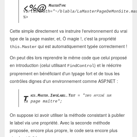
<%@
MasterType
VirtualPath="~/blabla/LaMasterPageDeMonSite.ma
%>
Cette simple directement va instruire l'environnement du vrai
type de la page master, et, Ô magie !, c'est la propriété
qui est automatiquement typée correctement !
this.Master
On peut dès lors reprendre le même code que celui proposé
en introduction (celui utilisant
) et le réécrire
FindControl
proprement en bénéficiant d'un typage fort et de tous les
contrôles dignes d'un environnement comme ASP.NET :
t
his.Master.InfoLabel.Text
= "info affiché sur
la page maître";
On suppose ici avoir utiliser la méthode consistant à publier
le label via une propriété. Avec la seconde méthode
proposée, encore plus propre, le code sera encore plus