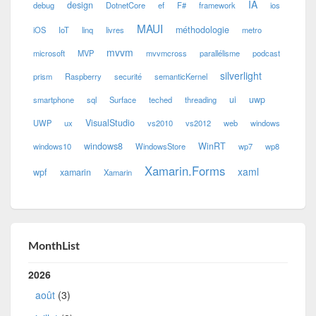
IA
design
debug
DotnetCore
ef
F#
framework
ios
MAUI
méthodologie
iOS
IoT
linq
livres
metro
mvvm
microsoft
MVP
mvvmcross
parallélisme
podcast
silverlight
prism
Raspberry
securité
semanticKernel
ui
uwp
smartphone
sql
Surface
teched
threading
VisualStudio
UWP
ux
vs2010
vs2012
web
windows
windows8
WinRT
windows10
WindowsStore
wp7
wp8
Xamarin.Forms
xaml
wpf
xamarin
Xamarin
MonthList
2026
août
(3)