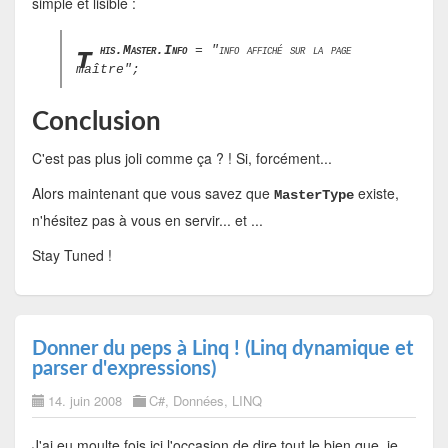
simple et lisible :
t
his.Master.Info
= "info affiché sur la page
maître";
Conclusion
C'est pas plus joli comme ça ? ! Si, forcément...
Alors maintenant que vous savez que
existe,
MasterType
n'hésitez pas à vous en servir... et ...
Stay Tuned !
Donner du peps à Linq ! (Linq dynamique et
parser d'expressions)
14. juin 2008
C#
,
Données
,
LINQ
J'ai eu moulte fois ici l'occasion de dire tout le bien que je