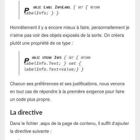
p
ublic Label InfoLabel
{ get { return
labelInfo; } }
Honnêtement il y a encore mieux à faire, personnellement je
n'aime pas voir des objets exposés de la sorte. On créera
plutôt une propriété de ce type :
p
ublic string Info
{ get { return
labelInfo.Text; } set {
labelInfo.Text=value;} }
Chacun ses préférences et ses justifications, nous venons
en tout cas de répondre à la première exigence pour faire
un code plus propre.
La directive
Dans le fichier .aspx de la page de contenu, il suffit d'ajouter
la directive suivante :