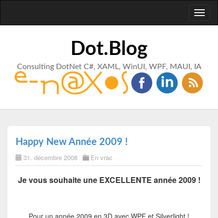
Toggl
naviga
Dot.Blog
Consulting DotNet C#, XAML, WinUI, WPF, MAUI, IA
Happy New Année 2009 !
31. décembre 2008
En vrac
Je vous souhaite une EXCELLENTE année 2009 !
Pour un année 2009 en 3D avec WPF et Silverlight !