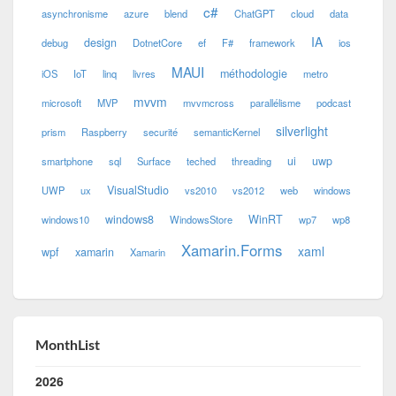
c#
asynchronisme
azure
blend
ChatGPT
cloud
data
IA
design
debug
DotnetCore
ef
F#
framework
ios
MAUI
méthodologie
iOS
IoT
linq
livres
metro
mvvm
microsoft
MVP
mvvmcross
parallélisme
podcast
silverlight
prism
Raspberry
securité
semanticKernel
ui
uwp
smartphone
sql
Surface
teched
threading
VisualStudio
UWP
ux
vs2010
vs2012
web
windows
windows8
WinRT
windows10
WindowsStore
wp7
wp8
Xamarin.Forms
xaml
wpf
xamarin
Xamarin
MonthList
2026