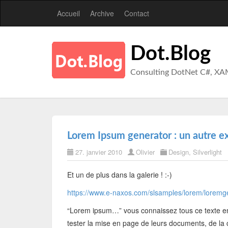
Accueil
Archive
Contact
Dot.Blog
Consulting DotNet C#, XA
Lorem Ipsum generator : un autre ex
27. janvier 2010
Olivier
Design
,
Silverlight
Et un de plus dans la galerie ! :-)
https://www.e-naxos.com/slsamples/lorem/loremg
“Lorem ipsum…” vous connaissez tous ce texte en p
tester la mise en page de leurs documents, de la 