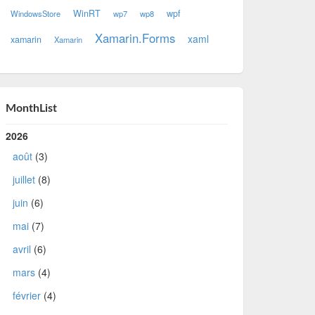
WinRT
wpf
WindowsStore
wp7
wp8
Xamarin.Forms
xaml
xamarin
Xamarin
MonthList
2026
août
(3)
juillet
(8)
juin
(6)
mai
(7)
avril
(6)
mars
(4)
février
(4)