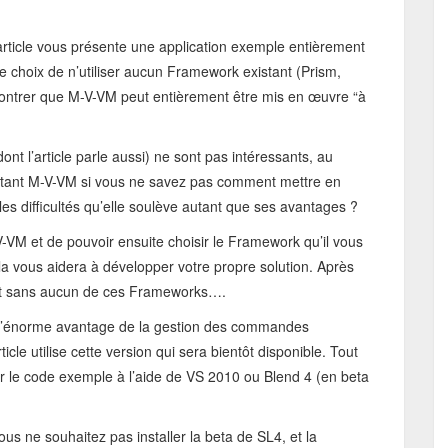
’article vous présente une application exemple entièrement
it le choix de n’utiliser aucun Framework existant (Prism,
ontrer que M-V-VM peut entièrement être mis en œuvre “à
t l’article parle aussi) ne sont pas intéressants, au
cilitant M-V-VM si vous ne savez pas comment mettre en
es difficultés qu’elle soulève autant que ses avantages ?
-V-VM et de pouvoir ensuite choisir le Framework qu’il vous
a vous aidera à développer votre propre solution. Après
ment sans aucun de ces Frameworks….
e l’énorme avantage de la gestion des commandes
rticle utilise cette version qui sera bientôt disponible. Tout
er le code exemple à l’aide de VS 2010 ou Blend 4 (en beta
 vous ne souhaitez pas installer la beta de SL4, et la