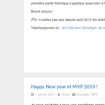
première partie théorique s’applique aussi bien 
Bonne lecture !
(PS: n'oubliez pas que depuiis août 2012 les arti
Téléchargement ici :
M-V-VM avec Silverlight, de la
Happy New year et MVP 2010 !
1. janvier 2010
Olivier
Silverlight
,
WPF
Je vous souhaite à tous une excellente année