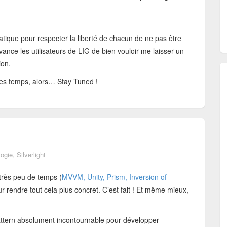
tique pour respecter la liberté de chacun de ne pas être
vance les utilisateurs de LIG de bien vouloir me laisser un
ion.
ues temps, alors… Stay Tuned !
ogie
,
Silverlight
a très peu de temps (
MVVM, Unity, Prism, Inversion of
r rendre tout cela plus concret. C’est fait ! Et même mieux,
attern absolument incontournable pour développer