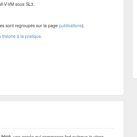
à M-V-VM sous SL3.
cles sont regroupés sur la page
publications
).
 théorie à la pratique.
 2010
, une année qui commence fort puisque je viens