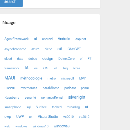
Nuage
ai
Android
AgentFramework
android
asp.net
c#
asynchronisme
azure
blend
ChatGPT
design
cloud
data
debug
DotnetCore
ef
F#
IA
framework
ios
iOS
IoT
linq
livres
MAUI
méthodologie
metro
microsoft
MVP
mvvm
mvvmcross
parallélisme
podcast
prism
silverlight
Raspberry
securité
semanticKernel
ui
smartphone
sql
Surface
teched
threading
uwp
VisualStudio
UWP
ux
vs2010
vs2012
windows8
web
windows
windows10