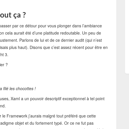
out ça ?
ien passer par ce détour pour vous plonger dans l’ambiance
on cela aurait été d’une platitude redoutable. Un peu de
stement. Parlons de lui et de ce dernier audit (qui n’est
disais plus haut). Disons que c’est assez récent pour être en
ht 3.
ier ?
 filé les chocottes !
uses, Xaml a un pouvoir descriptif exceptionnel à tel point
nd.
r le Framework j’aurais malgré tout préféré que cette
adigme objet et du fortement typé. Or ce ne fut pas