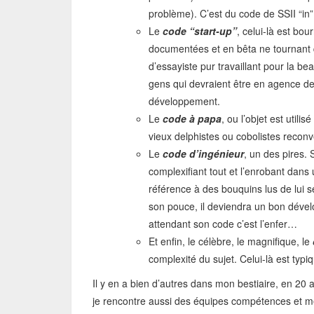
problème). C’est du code de SSII “in
Le
code “start-up”
, celui-là est bo
documentées et en bêta ne tournant 
d’essayiste pur travaillant pour la be
gens qui devraient être en agence d
développement.
Le
code à papa
, ou l’objet est util
vieux delphistes ou cobolistes reconv
Le
code d’ingénieur
, un des pires.
complexifiant tout et l’enrobant dans
référence à des bouquins lus de lui s
son pouce, il deviendra un bon déve
attendant son code c’est l’enfer…
Et enfin, le célèbre, le magnifique, le
complexité du sujet. Celui-là est ty
Il y en a bien d’autres dans mon bestiaire, en 20
je rencontre aussi des équipes compétences et mêm