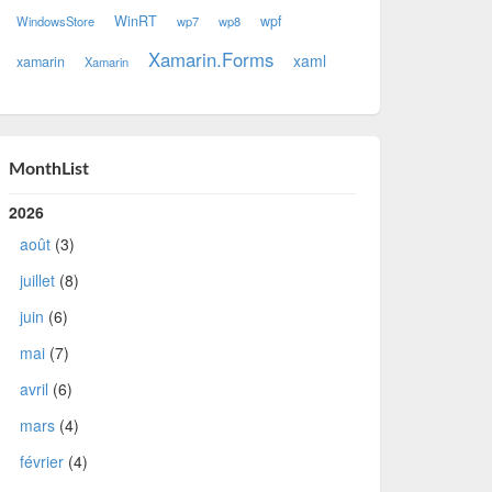
WinRT
wpf
WindowsStore
wp7
wp8
Xamarin.Forms
xaml
xamarin
Xamarin
MonthList
2026
août
(3)
juillet
(8)
juin
(6)
mai
(7)
avril
(6)
mars
(4)
février
(4)