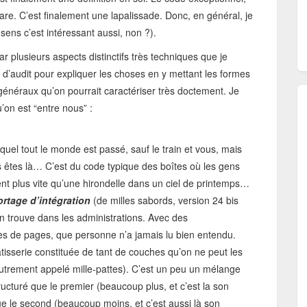
re. C’est finalement une lapalissade. Donc, en général, je
sens c’est intéressant aussi, non ?).
r plusieurs aspects distinctifs très techniques que je
 d’audit pour expliquer les choses en y mettant les formes
énéraux qu’on pourrait caractériser très doctement. Je
’on est “entre nous” :
lequel tout le monde est passé, sauf le train et vous, mais
 êtes là… C’est du code typique des boîtes où les gens
lent plus vite qu’une hirondelle dans un ciel de printemps…
rtage d’intégration
(de milles sabords, version 24 bis
n trouve dans les administrations. Avec des
es de pages, que personne n’a jamais lu bien entendu.
tisserie constituée de tant de couches qu’on ne peut les
utrement appelé mille-pattes). C’est un peu un mélange
ucturé que le premier (beaucoup plus, et c’est la son
 le second (beaucoup moins, et c’est aussi là son