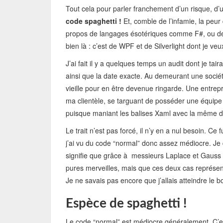
Tout cela pour parler franchement d’un risque, d’u
code spaghetti !
Et, comble de l’infamie, la peur 
propos de langages ésotériques comme F#, ou de 
bien là : c’est de WPF et de Silverlight dont je ve
J’ai fait il y a quelques temps un audit dont je tai
ainsi que la date exacte. Au demeurant une société
vieille pour en être devenue ringarde. Une entrep
ma clientèle, se targuant de posséder une équipe
puisque maniant les balises Xaml avec la même dex
Le trait n’est pas forcé, il n’y en a nul besoin. Ce 
j’ai vu du code “normal” donc assez médiocre. Je d
signifie que grâce à messieurs Laplace et Gauss
pures merveilles, mais que ces deux cas représe
Je ne savais pas encore que j’allais atteindre le 
Espèce de spaghetti !
Le code “normal” est médiocre généralement. C’est