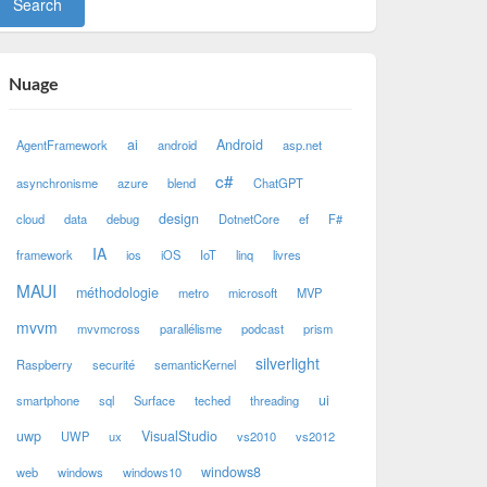
Nuage
ai
Android
AgentFramework
android
asp.net
c#
asynchronisme
azure
blend
ChatGPT
design
cloud
data
debug
DotnetCore
ef
F#
IA
framework
ios
iOS
IoT
linq
livres
MAUI
méthodologie
metro
microsoft
MVP
mvvm
mvvmcross
parallélisme
podcast
prism
silverlight
Raspberry
securité
semanticKernel
ui
smartphone
sql
Surface
teched
threading
uwp
VisualStudio
UWP
ux
vs2010
vs2012
windows8
web
windows
windows10