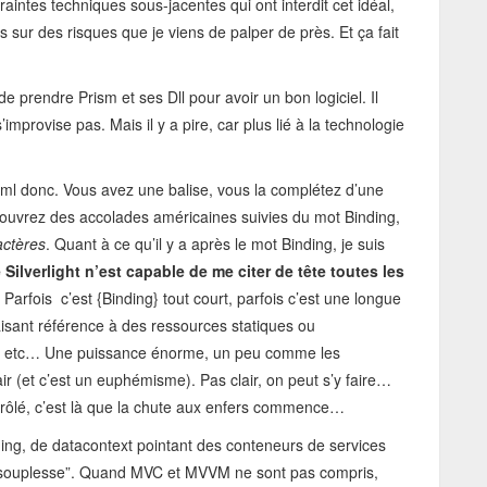
raintes techniques sous-jacentes qui ont interdit cet idéal,
s sur des risques que je viens de palper de près. Et ça fait
s de prendre Prism et ses Dll pour avoir un bon logiciel. Il
improvise pas. Mais il y a pire, car plus lié à la technologie
ml donc. Vous avez une balise, vous la complétez d’une
us ouvrez des accolades américaines suivies du mot Binding,
actères
. Quant à ce qu’il y a après le mot Binding, je suis
lverlight n’est capable de me citer de tête toutes les
Parfois c’est {Binding} tout court, parfois c’est une longue
isant référence à des ressources statiques ou
s, etc… Une puissance énorme, un peu comme les
air (et c’est un euphémisme). Pas clair, on peut s’y faire…
trôlé, c’est là que la chute aux enfers commence…
nding, de datacontext pointant des conteneurs de services
la souplesse”. Quand MVC et MVVM ne sont pas compris,