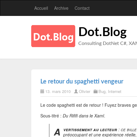
Accueil
Archive
Contact
Dot.Blog
Consulting DotNet C#, XA
Le retour du spaghetti vengeur
13. mars 2010
Olivier
Bug
,
Internet
Le code spaghetti est de retour ! Fuyez braves ge
Sous-titré :
Du Rififi dans le Xaml
.
A
vertissement au lecteur
: ce bill
préoccupant et une expérience réelle,