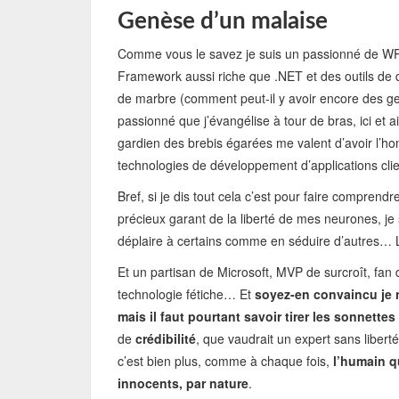
Genèse d’un malaise
Comme vous le savez je suis un passionné de WPF 
Framework aussi riche que .NET et des outils de 
de marbre (comment peut-il y avoir encore des gen
passionné que j’évangélise à tour de bras, ici et
gardien des brebis égarées me valent d’avoir l’h
technologies de développement d’applications cli
Bref, si je dis tout cela c’est pour faire compren
précieux garant de la liberté de mes neurones, je 
déplaire à certains comme en séduire d’autres… La 
Et un partisan de Microsoft, MVP de surcroît, fan 
technologie fétiche… Et
soyez-en convaincu je n
mais il faut pourtant savoir tirer les sonnettes
de
crédibilité
, que vaudrait un expert sans liber
c’est bien plus, comme à chaque fois,
l’humain q
innocents, par nature
.