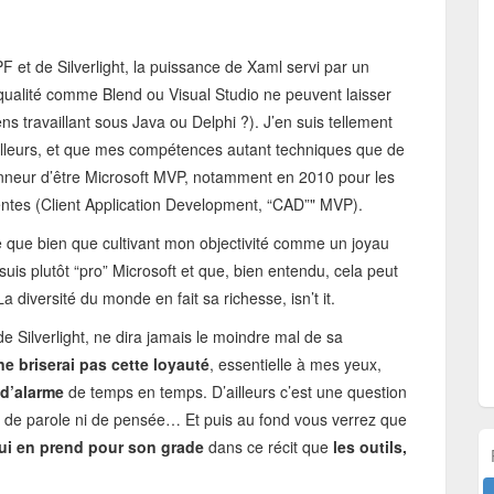
et de Silverlight, la puissance de Xaml servi par un
qualité comme Blend ou Visual Studio ne peuvent laisser
s travaillant sous Java ou Delphi ?). J’en suis tellement
 ailleurs, et que mes compétences autant techniques que de
onneur d’être Microsoft MVP, notamment en 2010 pour les
entes (Client Application Development, “CAD”" MVP).
dre que bien que cultivant mon objectivité comme un joyau
suis plutôt “pro” Microsoft et que, bien entendu, cela peut
diversité du monde en fait sa richesse, isn’t it.
de Silverlight, ne dira jamais le moindre mal de sa
e briserai pas cette loyauté
, essentielle à mes yeux,
 d’alarme
de temps en temps. D’ailleurs c’est une question
té de parole ni de pensée… Et puis au fond vous verrez que
ui en prend pour son grade
dans ce récit que
les outils,