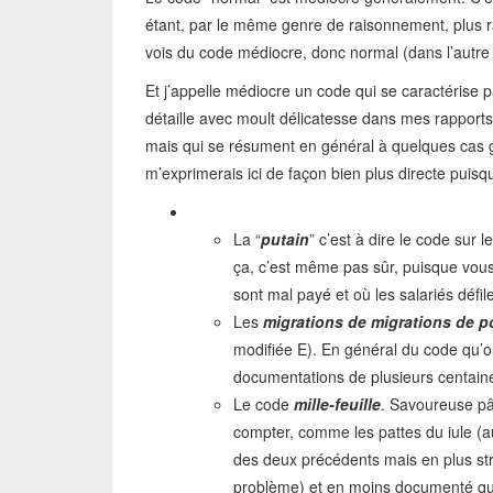
étant, par le même genre de raisonnement, plus ra
vois du code médiocre, donc normal (dans l’autre 
Et j’appelle médiocre un code qui se caractérise pa
détaille avec moult délicatesse dans mes rapports
mais qui se résument en général à quelques cas g
m’exprimerais ici de façon bien plus directe puisqu
La “
putain
” c’est à dire le code sur 
ça, c’est même pas sûr, puisque vous
sont mal payé et où les salariés défi
Les
migrations de migrations de po
modifiée E). En général du code qu’o
documentations de plusieurs centain
Le code
mille-feuille
. Savoureuse pâ
compter, comme les pattes du iule (a
des deux précédents mais en plus str
problème) et en moins documenté que