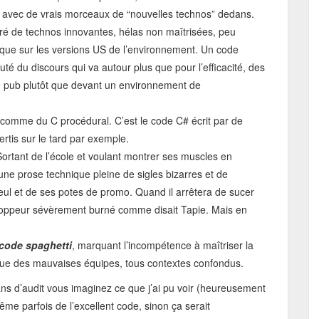
” avec de vrais morceaux de “nouvelles technos” dedans.
urré de technos innovantes, hélas non maîtrisées, peu
que sur les versions US de l’environnement. Un code
auté du discours qui va autour plus que pour l’efficacité, des
e pub plutôt que devant un environnement de
isé comme du C procédural. C’est le code C# écrit par de
ertis sur le tard par exemple.
 Sortant de l’école et voulant montrer ses muscles en
 une prose technique pleine de sigles bizarres et de
eul et de ses potes de promo. Quand il arrêtera de sucer
loppeur sévèrement burné comme disait Tapie. Mais en
code spaghetti
, marquant l’incompétence à maîtriser la
pique des mauvaises équipes, tous contextes confondus.
 ans d’audit vous imaginez ce que j’ai pu voir (heureusement
e parfois de l’excellent code, sinon ça serait