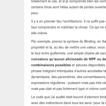
totalement le cas, et si je comprends bien les cont
certains choix sont hélas autant de portes ouverte
peur.
Il y a en premier lieu l’architecture. Il ne suffit pa
faut comprendre et maîtriser la chose. Ce qui ne s’
elle-même.
Par exemple, prenez la syntaxe du Binding, en Xa
propriété et là, au lieu de mettre une valeur, vo
le tout entre guillemets,
une simple chaine de car
convaincu qu’aucun aficionado de WPF ou de Si
combinaisons possibles
et astuces disponibles. 
phrase intégrant imbriquées d’autres accolades fa
dynamiques, des paramètres, des convertisseur
expressions régulières : puissant mais pas très cl
mais pas clair et pas fortement typé ni même con
Le code que j’ai audité était bourré d’element bi
avec des indirections dans tous les sens “pour 