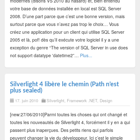
modernes (disons VS 2010 au hasard) et, bien entendu
votre base de données installée en local est SQL Server
2008. D’une part parce que c’est une bonne version, mais
surtout parce que vous n’avez pas trop le choix… Vous
créez une application pour un client qui utilise SQL Server
2005 et là, pof! dès qu’il exécute votre logiciel il y a une
exception du genre “The version of SQL Server in use does
not support datatype 'datetime2”…
Plus...
Silverlight 4 libère le chemin (Path n’est
plus sealed)
17. juin 2010
Silverlight
,
Framework .NET
,
Design
[new:27/06/2010]Parmi toutes les choses qui ont changé et
toutes les nouveautés de Silverlight 4, forcément il y en a qui
passent plus inaperçues. Des petits riens qui parfois
peuvent changer la vie du développeur. Ici c’est le simple