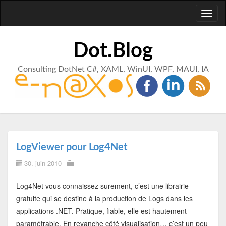
Toggl
naviga
Dot.Blog
Consulting DotNet C#, XAML, WinUI, WPF, MAUI, IA
LogViewer pour Log4Net
30. juin 2010
Log4Net vous connaissez surement, c’est une librairie
gratuite qui se destine à la production de Logs dans les
applications .NET. Pratique, fiable, elle est hautement
paramétrable. En revanche côté visualisation… c’est un peu