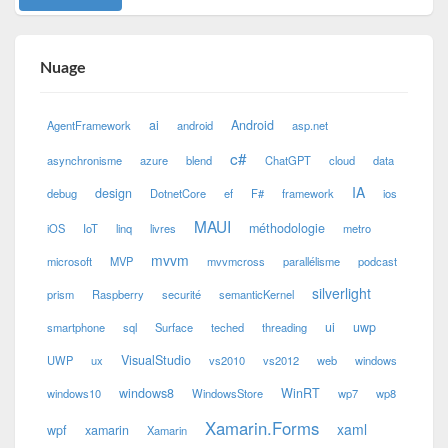
Nuage
ai
Android
AgentFramework
android
asp.net
c#
asynchronisme
azure
blend
ChatGPT
cloud
data
IA
design
debug
DotnetCore
ef
F#
framework
ios
MAUI
méthodologie
iOS
IoT
linq
livres
metro
mvvm
microsoft
MVP
mvvmcross
parallélisme
podcast
silverlight
prism
Raspberry
securité
semanticKernel
ui
uwp
smartphone
sql
Surface
teched
threading
VisualStudio
UWP
ux
vs2010
vs2012
web
windows
windows8
WinRT
windows10
WindowsStore
wp7
wp8
Xamarin.Forms
xaml
wpf
xamarin
Xamarin