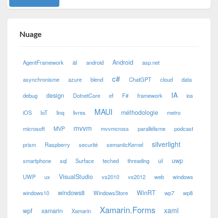
Nuage
ai
Android
AgentFramework
android
asp.net
c#
asynchronisme
azure
blend
ChatGPT
cloud
data
IA
design
debug
DotnetCore
ef
F#
framework
ios
MAUI
méthodologie
iOS
IoT
linq
livres
metro
mvvm
microsoft
MVP
mvvmcross
parallélisme
podcast
silverlight
prism
Raspberry
securité
semanticKernel
ui
uwp
smartphone
sql
Surface
teched
threading
VisualStudio
UWP
ux
vs2010
vs2012
web
windows
windows8
WinRT
windows10
WindowsStore
wp7
wp8
Xamarin.Forms
xaml
wpf
xamarin
Xamarin