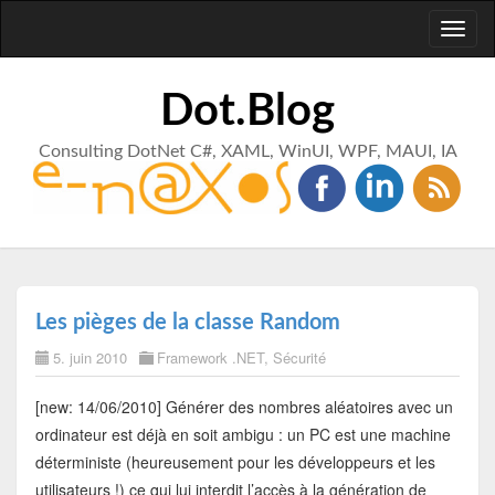
Toggl
naviga
Dot.Blog
Consulting DotNet C#, XAML, WinUI, WPF, MAUI, IA
Les pièges de la classe Random
5. juin 2010
Framework .NET
,
Sécurité
[new: 14/06/2010] Générer des nombres aléatoires avec un
ordinateur est déjà en soit ambigu : un PC est une machine
déterministe (heureusement pour les développeurs et les
utilisateurs !) ce qui lui interdit l’accès à la génération de