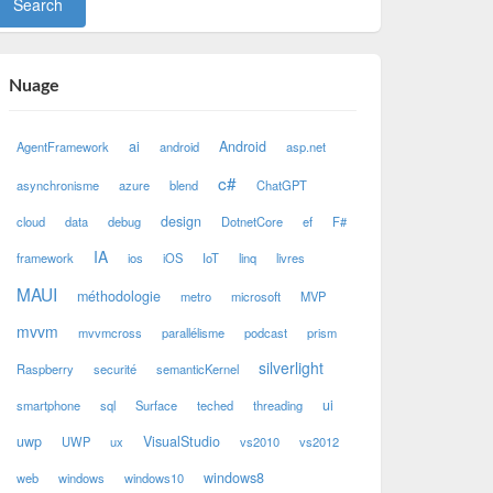
Nuage
ai
Android
AgentFramework
android
asp.net
c#
asynchronisme
azure
blend
ChatGPT
design
cloud
data
debug
DotnetCore
ef
F#
IA
framework
ios
iOS
IoT
linq
livres
MAUI
méthodologie
metro
microsoft
MVP
mvvm
mvvmcross
parallélisme
podcast
prism
silverlight
Raspberry
securité
semanticKernel
ui
smartphone
sql
Surface
teched
threading
uwp
VisualStudio
UWP
ux
vs2010
vs2012
windows8
web
windows
windows10