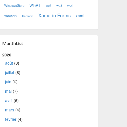
WinRT
wpf
WindowsStore
wp7
wp8
Xamarin.Forms
xaml
xamarin
Xamarin
MonthList
2026
août
(3)
juillet
(8)
juin
(6)
mai
(7)
avril
(6)
mars
(4)
février
(4)