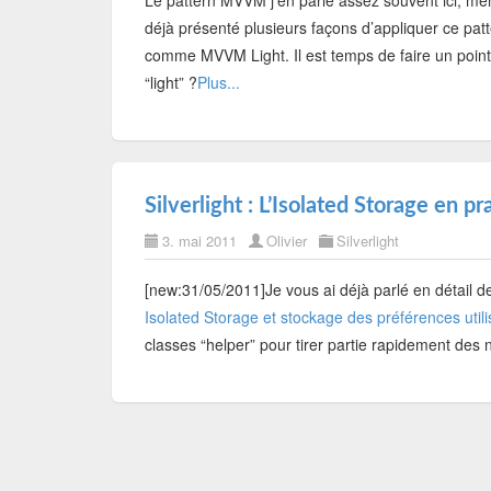
Le pattern MVVM j’en parle assez souvent ici, mêm
déjà présenté plusieurs façons d’appliquer ce pat
comme MVVM Light. Il est temps de faire un point s
“light” ?
Plus...
Silverlight : L’Isolated Storage en pr
3. mai 2011
Olivier
Silverlight
[new:31/05/2011]Je vous ai déjà parlé en détail de l
Isolated Storage et stockage des préférences utili
classes “helper” pour tirer partie rapidement des 