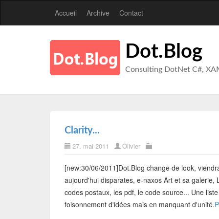
Accueil
Archive
Contact
Dot.Blog
Consulting DotNet C#, XA
Clarity...
27. mai 2011
Olivier
[new:30/06/2011]Dot.Blog change de look, viendra e
aujourd'hui disparates, e-naxos Art et sa galerie, 
codes postaux, les pdf, le code source... Une liste
foisonnement d'idées mais en manquant d'unité.
P