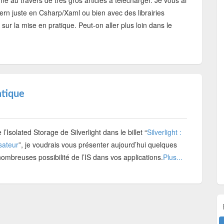
e au travers de très gros articles à télécharger. Je vous ai
tern juste en Csharp/Xaml ou bien avec des librairies
ur la mise en pratique. Peut-on aller plus loin dans le
atique
’Isolated Storage de Silverlight dans le billet “
Silverlight :
sateur
”, je voudrais vous présenter aujourd’hui quelques
nombreuses possibilité de l’IS dans vos applications.
Plus...