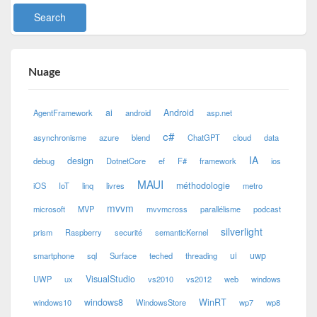
Nuage
ai
Android
AgentFramework
android
asp.net
c#
asynchronisme
azure
blend
ChatGPT
cloud
data
IA
design
debug
DotnetCore
ef
F#
framework
ios
MAUI
méthodologie
iOS
IoT
linq
livres
metro
mvvm
microsoft
MVP
mvvmcross
parallélisme
podcast
silverlight
prism
Raspberry
securité
semanticKernel
ui
uwp
smartphone
sql
Surface
teched
threading
VisualStudio
UWP
ux
vs2010
vs2012
web
windows
windows8
WinRT
windows10
WindowsStore
wp7
wp8