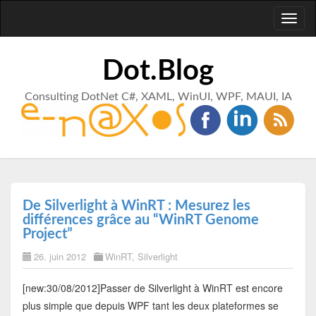
Toggl
naviga
Dot.Blog
Consulting DotNet C#, XAML, WinUI, WPF, MAUI, IA
De Silverlight à WinRT : Mesurez les
différences grâce au “WinRT Genome
Project”
26. juin 2012
WinRT
,
Silverlight
[new:30/08/2012]Passer de Silverlight à WinRT est encore
plus simple que depuis WPF tant les deux plateformes se