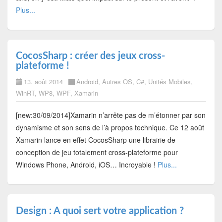
Plus...
CocosSharp : créer des jeux cross-
plateforme !
13. août 2014
Android
,
Autres OS
,
C#
,
Unités Mobiles
,
WinRT
,
WP8
,
WPF
,
Xamarin
[new:30/09/2014]Xamarin n’arrête pas de m’étonner par son
dynamisme et son sens de l’à propos technique. Ce 12 août
Xamarin lance en effet CocosSharp une librairie de
conception de jeu totalement cross-plateforme pour
Windows Phone, Android, iOS… Incroyable !
Plus...
Design : A quoi sert votre application ?