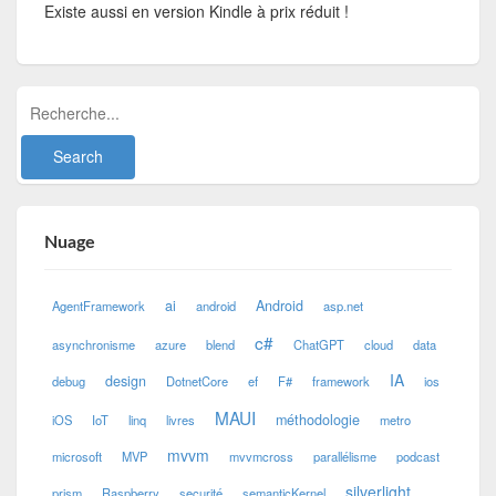
Existe aussi en version Kindle à prix réduit !
Nuage
ai
Android
AgentFramework
android
asp.net
c#
asynchronisme
azure
blend
ChatGPT
cloud
data
IA
design
debug
DotnetCore
ef
F#
framework
ios
MAUI
méthodologie
iOS
IoT
linq
livres
metro
mvvm
microsoft
MVP
mvvmcross
parallélisme
podcast
silverlight
prism
Raspberry
securité
semanticKernel