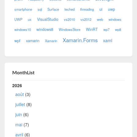
ui
uwp
smartphone
sql
Surface
teched
threading
VisualStudio
UWP
ux
vs2010
vs2012
web
windows
windows8
WinRT
windows10
WindowsStore
wp7
wp8
Xamarin.Forms
xaml
wpf
xamarin
Xamarin
MonthList
2026
août
(3)
juillet
(8)
juin
(6)
mai
(7)
avril
(6)