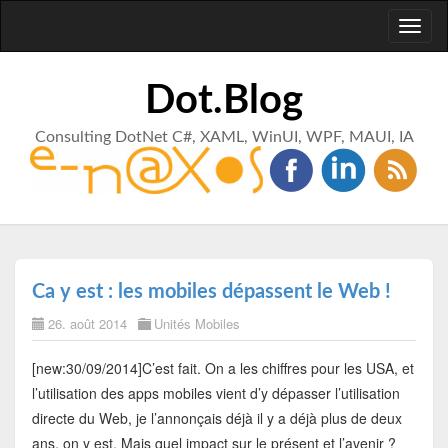
Toggl
naviga
Dot.Blog
Consulting DotNet C#, XAML, WinUI, WPF, MAUI, IA
Ca y est : les mobiles dépassent le Web !
26. août 2014
Unités Mobiles
[new:30/09/2014]C’est fait. On a les chiffres pour les USA, et
l’utilisation des apps mobiles vient d’y dépasser l’utilisation
directe du Web, je l’annonçais déjà il y a déjà plus de deux
ans, on y est. Mais quel impact sur le présent et l’avenir ?