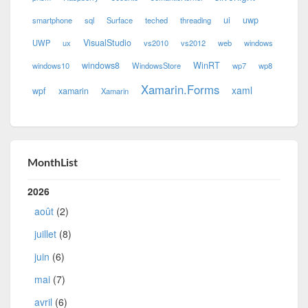
ui
uwp
smartphone
sql
Surface
teched
threading
VisualStudio
UWP
ux
vs2010
vs2012
web
windows
windows8
WinRT
windows10
WindowsStore
wp7
wp8
Xamarin.Forms
xaml
wpf
xamarin
Xamarin
MonthList
2026
août
(2)
juillet
(8)
juin
(6)
mai
(7)
avril
(6)