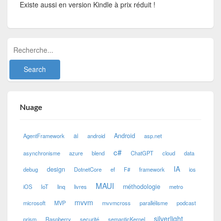
Existe aussi en version Kindle à prix réduit !
Nuage
ai
Android
AgentFramework
android
asp.net
c#
asynchronisme
azure
blend
ChatGPT
cloud
data
IA
design
debug
DotnetCore
ef
F#
framework
ios
MAUI
méthodologie
iOS
IoT
linq
livres
metro
mvvm
microsoft
MVP
mvvmcross
parallélisme
podcast
silverlight
prism
Raspberry
securité
semanticKernel