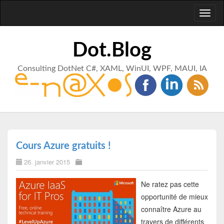
Toggl
naviga
Dot.Blog
Consulting DotNet C#, XAML, WinUI, WPF, MAUI, IA
Cours Azure gratuits !
26. janvier 2015
Ne ratez pas cette
opportunité de mieux
connaître Azure au
travers de différents