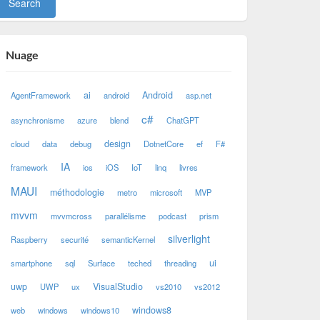
Nuage
ai
Android
AgentFramework
android
asp.net
c#
asynchronisme
azure
blend
ChatGPT
design
cloud
data
debug
DotnetCore
ef
F#
IA
framework
ios
iOS
IoT
linq
livres
MAUI
méthodologie
metro
microsoft
MVP
mvvm
mvvmcross
parallélisme
podcast
prism
silverlight
Raspberry
securité
semanticKernel
ui
smartphone
sql
Surface
teched
threading
uwp
VisualStudio
UWP
ux
vs2010
vs2012
windows8
web
windows
windows10