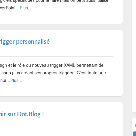
ogiciels spécifiques pour le faire mais on peut aussi utiliser
owerPoint…
Plus...
rigger personnalisé
sign et le rôle du nouveau trigger XAML permettant de
eaucoup plus créant ses propres triggers ! C’est toute une
d’hui…
Plus...
r sur Dot.Blog !