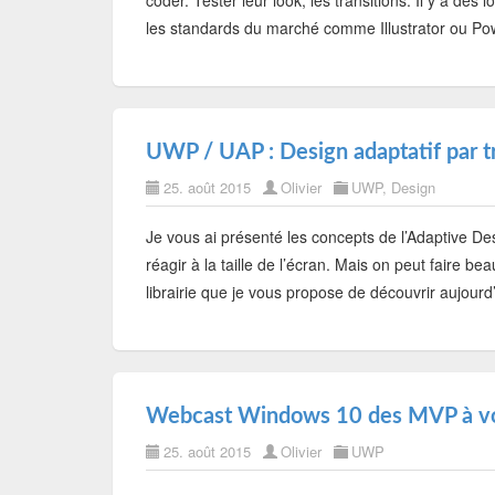
coder. Tester leur look, les transitions. Il y a des l
les standards du marché comme Illustrator ou P
UWP / UAP : Design adaptatif par t
25. août 2015
Olivier
UWP
,
Design
Je vous ai présenté les concepts de l’Adaptive De
réagir à la taille de l’écran. Mais on peut faire b
librairie que je vous propose de découvrir aujour
Webcast Windows 10 des MVP à voi
25. août 2015
Olivier
UWP