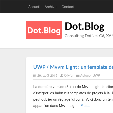
Accueil
Archive
Contact
Dot.Blog
Consulting DotNet C#, XA
UWP / Mvvm Light : un template de 
29. août 2015
Olivier
Astuce
,
UWP
La dernière version (5.1.1) de Mvvm Light foncti
d’intégrer les habituels templates de projets à la li
peut oublier un réglage ici ou là. Voici donc un tem
apparition dans Mvvm Light !
Plus...