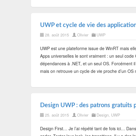
UWP et cycle de vie des applicatio
28. août 2015
Olivier
UWP
UWP est une plateforme issue de WinRT mais elle s
Apps universelles le sont vraiment : un seul cod
dépendances à .NET, et un seul OS. Forcément il y
mais on retrouve un cycle de vie proche d’un OS
Design UWP : des patrons gratuits p
25. août 2015
Olivier
Design
,
UWP
Design First… Je l’ai répété tant de fois ici… Dan