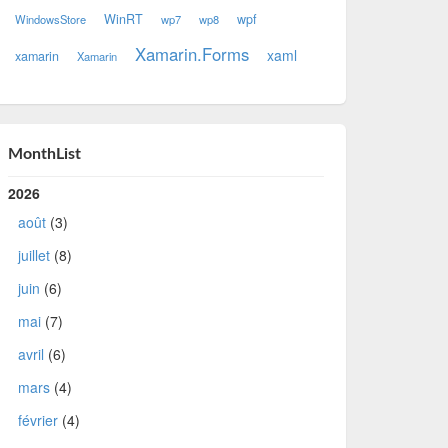
WinRT
wpf
WindowsStore
wp7
wp8
Xamarin.Forms
xaml
xamarin
Xamarin
MonthList
2026
août
(3)
juillet
(8)
juin
(6)
mai
(7)
avril
(6)
mars
(4)
février
(4)