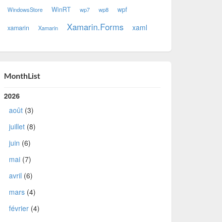
WinRT
wpf
WindowsStore
wp7
wp8
Xamarin.Forms
xaml
xamarin
Xamarin
MonthList
2026
août
(3)
juillet
(8)
juin
(6)
mai
(7)
avril
(6)
mars
(4)
février
(4)