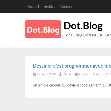
Accueil
Archive
Contact
Dot.Blog
Consulting DotNet C#, XA
Dessiner c’est programmer avec In
22. avril 2018
Olivier
Android
,
Design
,
UWP
Un simple croquis qui devient code Xamarin ou 