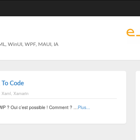
ML, WinUI, WPF, MAUI, IA
k To Code
,
Xaml
,
Xamarin
UWP ? Oui c’est possible ! Comment ? …
Plus...