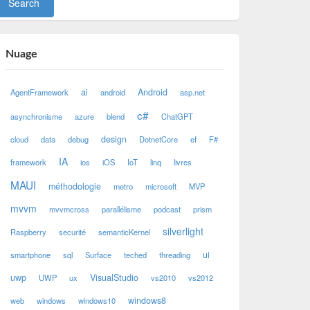
Nuage
ai
Android
AgentFramework
android
asp.net
c#
asynchronisme
azure
blend
ChatGPT
design
cloud
data
debug
DotnetCore
ef
F#
IA
framework
ios
iOS
IoT
linq
livres
MAUI
méthodologie
metro
microsoft
MVP
mvvm
mvvmcross
parallélisme
podcast
prism
silverlight
Raspberry
securité
semanticKernel
ui
smartphone
sql
Surface
teched
threading
uwp
VisualStudio
UWP
ux
vs2010
vs2012
windows8
web
windows
windows10