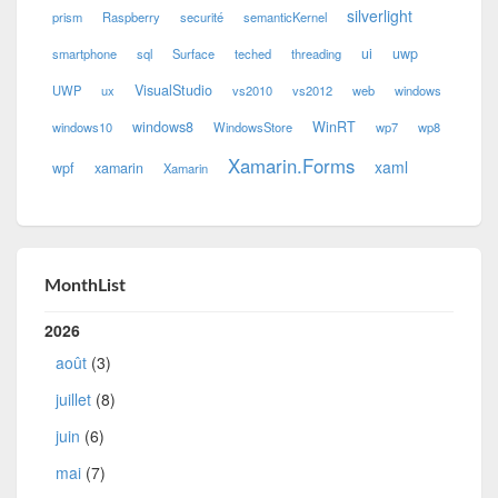
silverlight
prism
Raspberry
securité
semanticKernel
ui
uwp
smartphone
sql
Surface
teched
threading
VisualStudio
UWP
ux
vs2010
vs2012
web
windows
windows8
WinRT
windows10
WindowsStore
wp7
wp8
Xamarin.Forms
xaml
wpf
xamarin
Xamarin
MonthList
2026
août
(3)
juillet
(8)
juin
(6)
mai
(7)