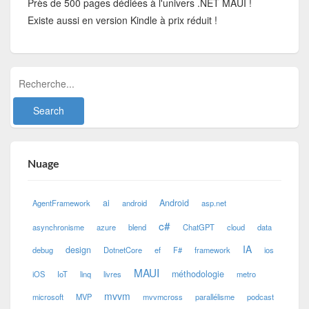
Près de 500 pages dédiées à l'univers .NET MAUI !
Existe aussi en version Kindle à prix réduit !
Nuage
ai
Android
AgentFramework
android
asp.net
c#
asynchronisme
azure
blend
ChatGPT
cloud
data
IA
design
debug
DotnetCore
ef
F#
framework
ios
MAUI
méthodologie
iOS
IoT
linq
livres
metro
mvvm
microsoft
MVP
mvvmcross
parallélisme
podcast