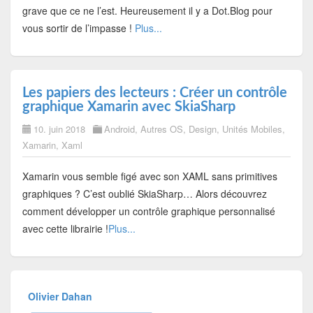
grave que ce ne l’est. Heureusement il y a Dot.Blog pour
vous sortir de l’impasse !
Plus...
Les papiers des lecteurs : Créer un contrôle
graphique Xamarin avec SkiaSharp
10. juin 2018
Android
,
Autres OS
,
Design
,
Unités Mobiles
,
Xamarin
,
Xaml
Xamarin vous semble figé avec son XAML sans primitives
graphiques ? C’est oublié SkiaSharp… Alors découvrez
comment développer un contrôle graphique personnalisé
avec cette librairie !
Plus...
Olivier Dahan