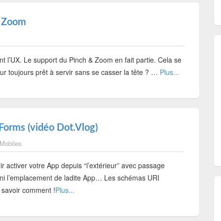
& Zoom
nt l’UX. Le support du Pinch & Zoom en fait partie. Cela se
r toujours prêt à servir sans se casser la tête ? …
Plus...
orms (vidéo Dot.Vlog)
 Mobiles
ir activer votre App depuis “l’extérieur” avec passage
m ni l’emplacement de ladite App… Les schémas URI
l savoir comment !
Plus...