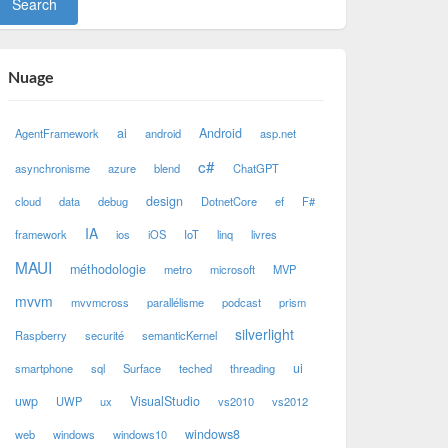
Nuage
ai
Android
AgentFramework
android
asp.net
c#
asynchronisme
azure
blend
ChatGPT
design
cloud
data
debug
DotnetCore
ef
F#
IA
framework
ios
iOS
IoT
linq
livres
MAUI
méthodologie
metro
microsoft
MVP
mvvm
mvvmcross
parallélisme
podcast
prism
silverlight
Raspberry
securité
semanticKernel
ui
smartphone
sql
Surface
teched
threading
uwp
VisualStudio
UWP
ux
vs2010
vs2012
windows8
web
windows
windows10