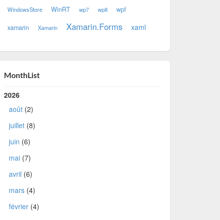
WinRT
wpf
WindowsStore
wp7
wp8
Xamarin.Forms
xaml
xamarin
Xamarin
MonthList
2026
août
(2)
juillet
(8)
juin
(6)
mai
(7)
avril
(6)
mars
(4)
février
(4)