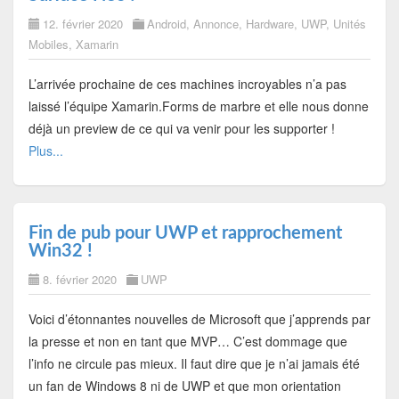
12. février 2020
Android
,
Annonce
,
Hardware
,
UWP
,
Unités
Mobiles
,
Xamarin
L’arrivée prochaine de ces machines incroyables n’a pas
laissé l’équipe Xamarin.Forms de marbre et elle nous donne
déjà un preview de ce qui va venir pour les supporter !
Plus...
Fin de pub pour UWP et rapprochement
Win32 !
8. février 2020
UWP
Voici d’étonnantes nouvelles de Microsoft que j’apprends par
la presse et non en tant que MVP… C’est dommage que
l’info ne circule pas mieux. Il faut dire que je n’ai jamais été
un fan de Windows 8 ni de UWP et que mon orientation