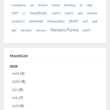
ui
uwp
smartphone
sql
Surface
teched
threading
VisualStudio
UWP
ux
vs2010
vs2012
web
windows
windows8
WinRT
windows10
WindowsStore
wp7
wp8
Xamarin.Forms
xaml
wpf
xamarin
Xamarin
MonthList
2026
août
(3)
juillet
(8)
juin
(6)
mai
(7)
avril
(6)