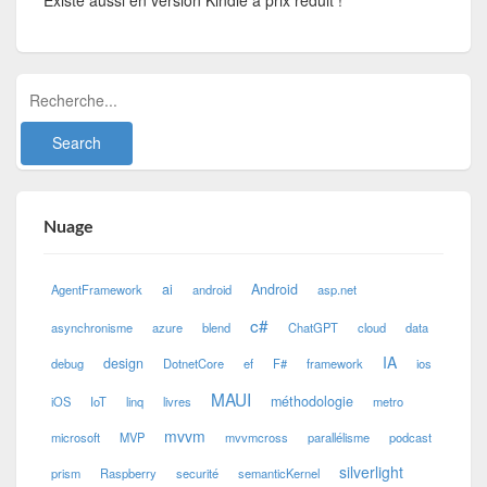
Nuage
ai
Android
AgentFramework
android
asp.net
c#
asynchronisme
azure
blend
ChatGPT
cloud
data
IA
design
debug
DotnetCore
ef
F#
framework
ios
MAUI
méthodologie
iOS
IoT
linq
livres
metro
mvvm
microsoft
MVP
mvvmcross
parallélisme
podcast
silverlight
prism
Raspberry
securité
semanticKernel