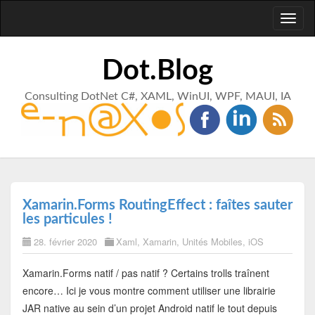
Toggl
naviga
Dot.Blog
Consulting DotNet C#, XAML, WinUI, WPF, MAUI, IA
Xamarin.Forms RoutingEffect : faîtes sauter
les particules !
28. février 2020
Xaml
,
Xamarin
,
Unités Mobiles
,
iOS
Xamarin.Forms natif / pas natif ? Certains trolls traînent
encore… Ici je vous montre comment utiliser une librairie
JAR native au sein d’un projet Android natif le tout depuis