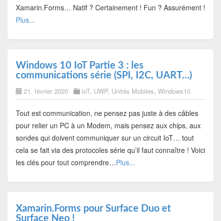
Xamarin.Forms… Natif ? Certainement ! Fun ? Assurément !
Plus...
Windows 10 IoT Partie 3 : les
communications série (SPI, I2C, UART…)
21. février 2020
IoT
,
UWP
,
Unités Mobiles
,
Windows10
Tout est communication, ne pensez pas juste à des câbles
pour relier un PC à un Modem, mais pensez aux chips, aux
sondes qui doivent communiquer sur un circuit IoT… tout
cela se fait via des protocoles série qu’il faut connaître ! Voici
les clés pour tout comprendre…
Plus...
Xamarin.Forms pour Surface Duo et
Surface Neo !