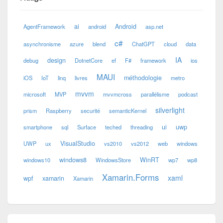
ai
Android
AgentFramework
android
asp.net
c#
asynchronisme
azure
blend
ChatGPT
cloud
data
IA
design
debug
DotnetCore
ef
F#
framework
ios
MAUI
méthodologie
iOS
IoT
linq
livres
metro
mvvm
microsoft
MVP
mvvmcross
parallélisme
podcast
silverlight
prism
Raspberry
securité
semanticKernel
ui
uwp
smartphone
sql
Surface
teched
threading
VisualStudio
UWP
ux
vs2010
vs2012
web
windows
windows8
WinRT
windows10
WindowsStore
wp7
wp8
Xamarin.Forms
xaml
wpf
xamarin
Xamarin