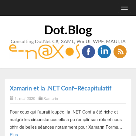
Toggl
naviga
Dot.Blog
Consulting DotNet C#, XAML, WinUI, WPF, MAUI, IA
Xamarin et la .NET Conf–Récapitulatif
1. mai 2020
Xamarin
Pour ceux qui l’aurait loupée, la .NET Conf a été riche et
malgré les circonstances elle a pu remplir son rôle et nous
offrir de belles séances notamment pour Xamarin.Forms…
Plus...