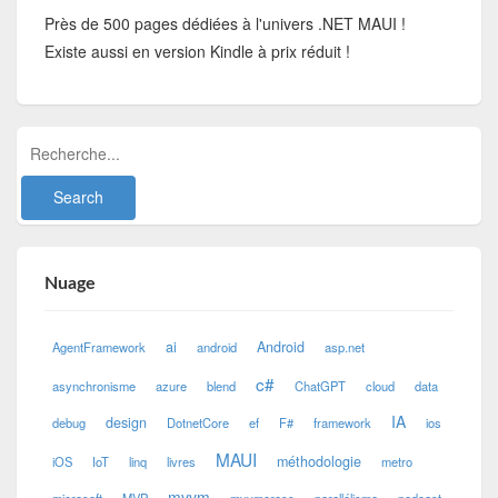
Près de 500 pages dédiées à l'univers .NET MAUI !
Existe aussi en version Kindle à prix réduit !
Nuage
ai
Android
AgentFramework
android
asp.net
c#
asynchronisme
azure
blend
ChatGPT
cloud
data
IA
design
debug
DotnetCore
ef
F#
framework
ios
MAUI
méthodologie
iOS
IoT
linq
livres
metro
mvvm
microsoft
MVP
mvvmcross
parallélisme
podcast