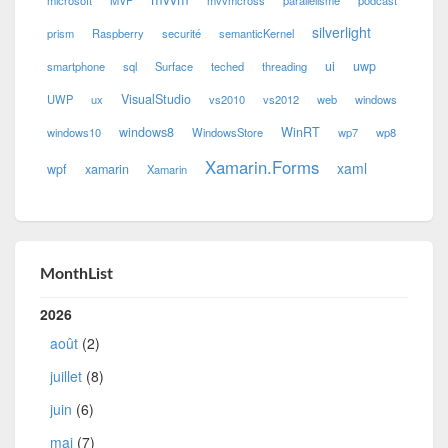
silverlight
prism
Raspberry
securité
semanticKernel
ui
uwp
smartphone
sql
Surface
teched
threading
VisualStudio
UWP
ux
vs2010
vs2012
web
windows
windows8
WinRT
windows10
WindowsStore
wp7
wp8
Xamarin.Forms
xaml
wpf
xamarin
Xamarin
MonthList
2026
août
(2)
juillet
(8)
juin
(6)
mai
(7)