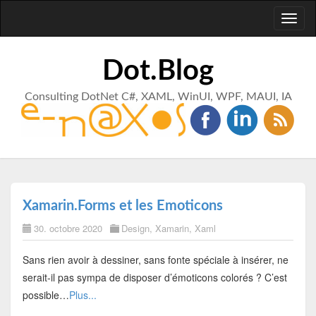
Toggl
naviga
Dot.Blog
Consulting DotNet C#, XAML, WinUI, WPF, MAUI, IA
Xamarin.Forms et les Emoticons
30. octobre 2020
Design
,
Xamarin
,
Xaml
Sans rien avoir à dessiner, sans fonte spéciale à insérer, ne
serait-il pas sympa de disposer d’émoticons colorés ? C’est
possible…
Plus...