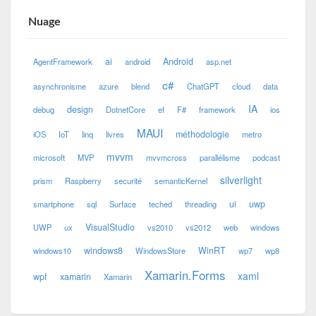
Nuage
ai
Android
AgentFramework
android
asp.net
c#
asynchronisme
azure
blend
ChatGPT
cloud
data
IA
design
debug
DotnetCore
ef
F#
framework
ios
MAUI
méthodologie
iOS
IoT
linq
livres
metro
mvvm
microsoft
MVP
mvvmcross
parallélisme
podcast
silverlight
prism
Raspberry
securité
semanticKernel
ui
uwp
smartphone
sql
Surface
teched
threading
VisualStudio
UWP
ux
vs2010
vs2012
web
windows
windows8
WinRT
windows10
WindowsStore
wp7
wp8
Xamarin.Forms
xaml
wpf
xamarin
Xamarin