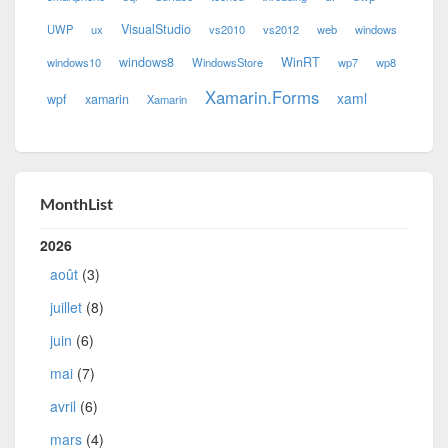
VisualStudio
UWP
ux
vs2010
vs2012
web
windows
windows8
WinRT
windows10
WindowsStore
wp7
wp8
Xamarin.Forms
xaml
wpf
xamarin
Xamarin
MonthList
2026
août
(3)
juillet
(8)
juin
(6)
mai
(7)
avril
(6)
mars
(4)