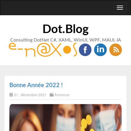
Toggl
naviga
Dot.Blog
Consulting DotNet C#, XAML, WinUI, WPF, MAUI, IA
Bonne Année 2022 !
31. décembre 2021
Annonce