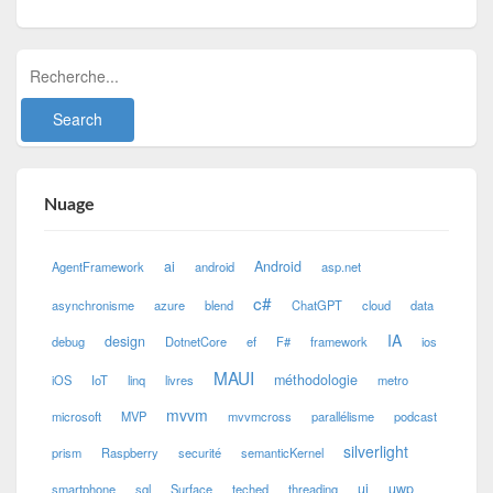
Nuage
ai
Android
AgentFramework
android
asp.net
c#
asynchronisme
azure
blend
ChatGPT
cloud
data
IA
design
debug
DotnetCore
ef
F#
framework
ios
MAUI
méthodologie
iOS
IoT
linq
livres
metro
mvvm
microsoft
MVP
mvvmcross
parallélisme
podcast
silverlight
prism
Raspberry
securité
semanticKernel
ui
uwp
smartphone
sql
Surface
teched
threading