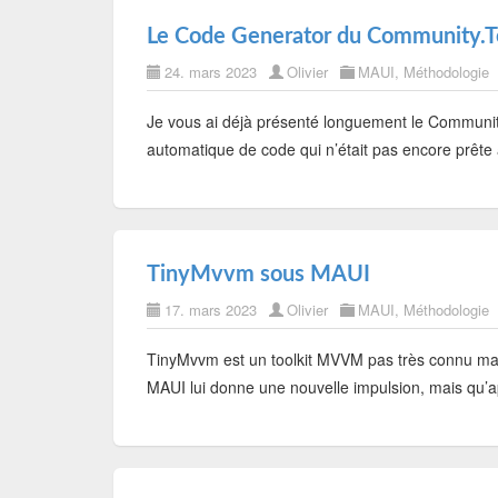
Le Code Generator du Community.
24. mars 2023
Olivier
MAUI
,
Méthodologie
Je vous ai déjà présenté longuement le Community
automatique de code qui n’était pas encore prête à
TinyMvvm sous MAUI
17. mars 2023
Olivier
MAUI
,
Méthodologie
TinyMvvm est un toolkit MVVM pas très connu mai
MAUI lui donne une nouvelle impulsion, mais qu’ap