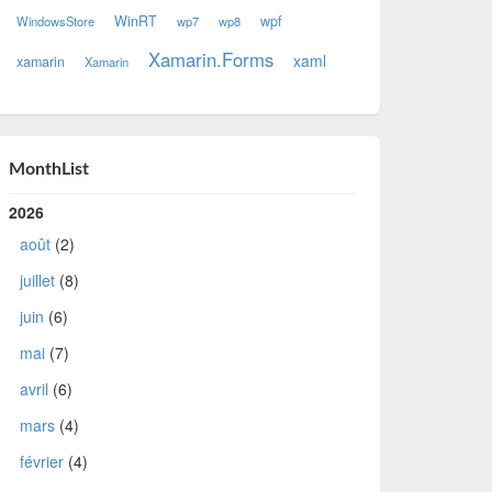
WinRT
wpf
WindowsStore
wp7
wp8
Xamarin.Forms
xaml
xamarin
Xamarin
MonthList
2026
août
(2)
juillet
(8)
juin
(6)
mai
(7)
avril
(6)
mars
(4)
février
(4)