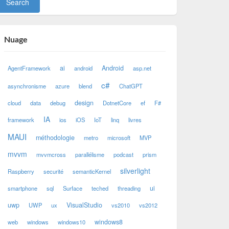
Nuage
ai
Android
AgentFramework
android
asp.net
c#
asynchronisme
azure
blend
ChatGPT
design
cloud
data
debug
DotnetCore
ef
F#
IA
framework
ios
iOS
IoT
linq
livres
MAUI
méthodologie
metro
microsoft
MVP
mvvm
mvvmcross
parallélisme
podcast
prism
silverlight
Raspberry
securité
semanticKernel
ui
smartphone
sql
Surface
teched
threading
uwp
VisualStudio
UWP
ux
vs2010
vs2012
windows8
web
windows
windows10