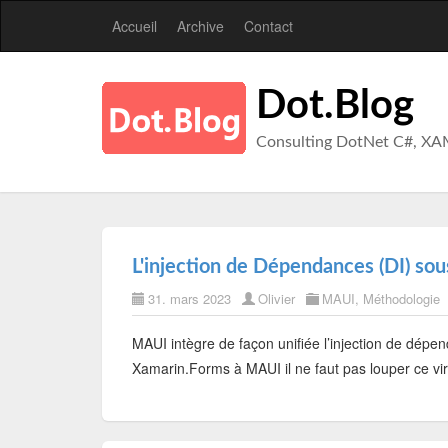
Accueil
Archive
Contact
Dot.Blog
Consulting DotNet C#, XA
L'injection de Dépendances (DI) s
31. mars 2023
Olivier
MAUI
,
Méthodologie
MAUI intègre de façon unifiée l’injection de dép
Xamarin.Forms à MAUI il ne faut pas louper ce vi