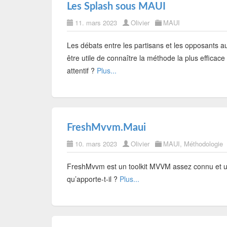
Les Splash sous MAUI
11. mars 2023
Olivier
MAUI
Les débats entre les partisans et les opposants 
être utile de connaître la méthode la plus efficace
attentif ?
Plus...
FreshMvvm.Maui
10. mars 2023
Olivier
MAUI
,
Méthodologie
FreshMvvm est un toolkit MVVM assez connu et ut
qu’apporte-t-il ?
Plus...