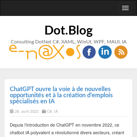
Toggl
naviga
Dot.Blog
Consulting DotNet C#, XAML, WinUI, WPF, MAUI, IA
ChatGPT ouvre la voie à de nouvelles
opportunités et à la création d'emplois
spécialisés en IA
28. avril 2023
C#
,
IA
Depuis l'introduction de ChatGPT en novembre 2022, ce
chatbot IA polyvalent a révolutionné divers secteurs, créant