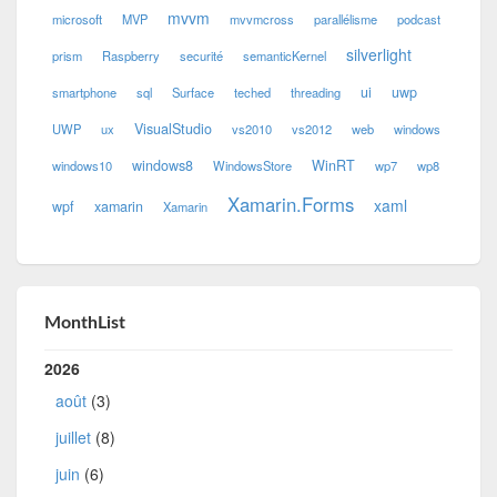
mvvm
microsoft
MVP
mvvmcross
parallélisme
podcast
silverlight
prism
Raspberry
securité
semanticKernel
ui
uwp
smartphone
sql
Surface
teched
threading
VisualStudio
UWP
ux
vs2010
vs2012
web
windows
windows8
WinRT
windows10
WindowsStore
wp7
wp8
Xamarin.Forms
xaml
wpf
xamarin
Xamarin
MonthList
2026
août
(3)
juillet
(8)
juin
(6)