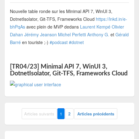
Nouvelle table ronde sur les Minimal API 7, WinUI 3,
DotnetIsolator, Git-TFS, Frameworks Cloud
https://lnkd.in/e-
bhPqAs
avec plein de MVP dedans
Laurent Kempé
Olivier
Dahan
Jérémy Jeanson
Michel Perfetti
Anthony G.
et
Gérald
Barré
en touriste ;-)
#podcast
#dotnet
[TR04/23] Minimal API 7, WinUI 3,
DotnetIsolator, Git-TFS, Frameworks Cloud
Articles suivants
1
2
Articles précédents