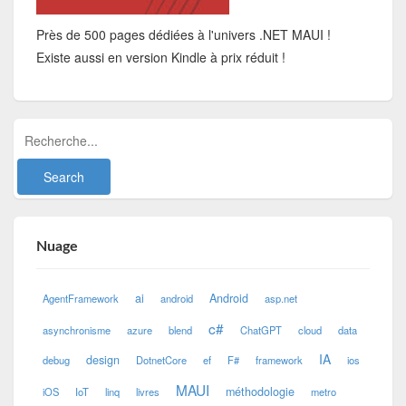
Près de 500 pages dédiées à l'univers .NET MAUI !
Existe aussi en version Kindle à prix réduit !
Nuage
ai
Android
AgentFramework
android
asp.net
c#
asynchronisme
azure
blend
ChatGPT
cloud
data
IA
design
debug
DotnetCore
ef
F#
framework
ios
MAUI
méthodologie
iOS
IoT
linq
livres
metro