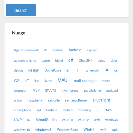
Nuage
ai
Android
AgentFramework
android
asp.net
c#
asynchronisme
azure
blend
ChatGPT
cloud
data
IA
design
debug
DotnetCore
ef
F#
framework
ios
MAUI
méthodologie
iOS
IoT
linq
livres
metro
mvvm
microsoft
MVP
mvvmcross
parallélisme
podcast
silverlight
prism
Raspberry
securité
semanticKernel
ui
uwp
smartphone
sql
Surface
teched
threading
VisualStudio
UWP
ux
vs2010
vs2012
web
windows
windows8
WinRT
windows10
WindowsStore
wp7
wp8