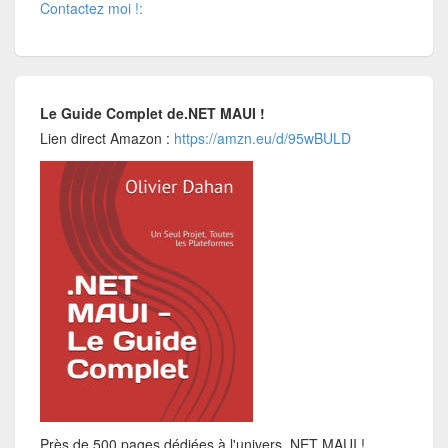
Contactez moi !:
Le Guide Complet de.NET MAUI !
Lien direct Amazon :
https://amzn.eu/d/95wBULD
Près de 500 pages dédiées à l'univers .NET MAUI !