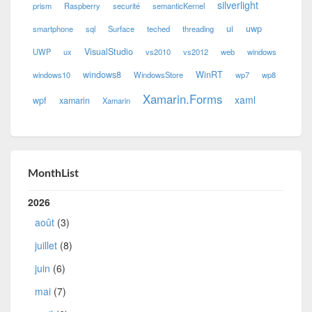
silverlight
prism
Raspberry
securité
semanticKernel
ui
uwp
smartphone
sql
Surface
teched
threading
VisualStudio
UWP
ux
vs2010
vs2012
web
windows
windows8
WinRT
windows10
WindowsStore
wp7
wp8
Xamarin.Forms
xaml
wpf
xamarin
Xamarin
MonthList
2026
août
(3)
juillet
(8)
juin
(6)
mai
(7)