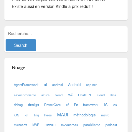
Existe aussi en version Kindle à prix réduit !
Nuage
ai
Android
AgentFramework
android
asp.net
c#
asynchronisme
azure
blend
ChatGPT
cloud
data
IA
design
debug
DotnetCore
ef
F#
framework
ios
MAUI
méthodologie
iOS
IoT
linq
livres
metro
mvvm
microsoft
MVP
mvvmcross
parallélisme
podcast