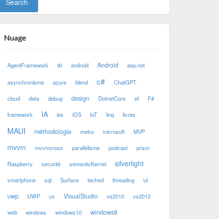
Nuage
ai
Android
AgentFramework
android
asp.net
c#
asynchronisme
azure
blend
ChatGPT
design
cloud
data
debug
DotnetCore
ef
F#
IA
framework
ios
iOS
IoT
linq
livres
MAUI
méthodologie
metro
microsoft
MVP
mvvm
mvvmcross
parallélisme
podcast
prism
silverlight
Raspberry
securité
semanticKernel
ui
smartphone
sql
Surface
teched
threading
uwp
VisualStudio
UWP
ux
vs2010
vs2012
windows8
web
windows
windows10