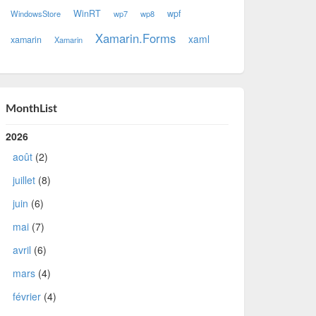
WinRT
wpf
WindowsStore
wp7
wp8
Xamarin.Forms
xaml
xamarin
Xamarin
MonthList
2026
août
(2)
juillet
(8)
juin
(6)
mai
(7)
avril
(6)
mars
(4)
février
(4)