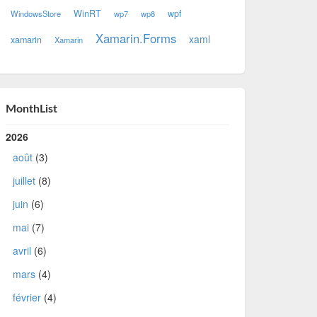
WinRT
wpf
WindowsStore
wp7
wp8
Xamarin.Forms
xaml
xamarin
Xamarin
MonthList
2026
août
(3)
juillet
(8)
juin
(6)
mai
(7)
avril
(6)
mars
(4)
février
(4)