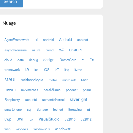
Nuage
ai
Android
AgentFramework
android
asp.net
c#
asynchronisme
azure
blend
ChatGPT
design
cloud
data
debug
DotnetCore
ef
F#
IA
framework
ios
iOS
IoT
linq
livres
MAUI
méthodologie
metro
microsoft
MVP
mvvm
mvvmcross
parallélisme
podcast
prism
silverlight
Raspberry
securité
semanticKernel
ui
smartphone
sql
Surface
teched
threading
uwp
VisualStudio
UWP
ux
vs2010
vs2012
windows8
web
windows
windows10