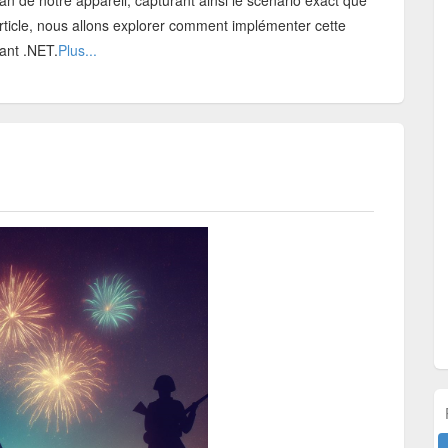
n de notre appareil, capturant ainsi le scénario exact que
rticle, nous allons explorer comment implémenter cette
sant .NET.
Plus...