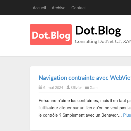
Accueil
Archive
Contact
Dot.Blog
Consulting DotNet C#, XA
Navigation contrainte avec WebVi
6. mai 2024
Olivier
Xaml
Personne n’aime les contraintes, mais il en faut p
l’utilisateur cliquer sur un lien qu’on ne veut pa
le contrôle ? Simplement avec un Behavior…
Plus