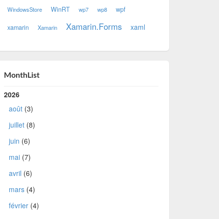
WinRT
wpf
WindowsStore
wp7
wp8
Xamarin.Forms
xaml
xamarin
Xamarin
MonthList
2026
août
(3)
juillet
(8)
juin
(6)
mai
(7)
avril
(6)
mars
(4)
février
(4)