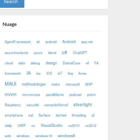
Nuage
ai
Android
AgentFramework
android
asp.net
c#
asynchronisme
azure
blend
ChatGPT
design
cloud
data
debug
DotnetCore
ef
F#
IA
framework
ios
iOS
IoT
linq
livres
MAUI
méthodologie
metro
microsoft
MVP
mvvm
mvvmcross
parallélisme
podcast
prism
silverlight
Raspberry
securité
semanticKernel
ui
smartphone
sql
Surface
teched
threading
uwp
VisualStudio
UWP
ux
vs2010
vs2012
windows8
web
windows
windows10