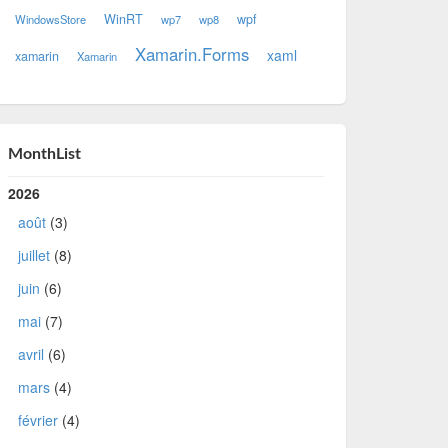
WinRT
wpf
WindowsStore
wp7
wp8
Xamarin.Forms
xaml
xamarin
Xamarin
MonthList
2026
août
(3)
juillet
(8)
juin
(6)
mai
(7)
avril
(6)
mars
(4)
février
(4)