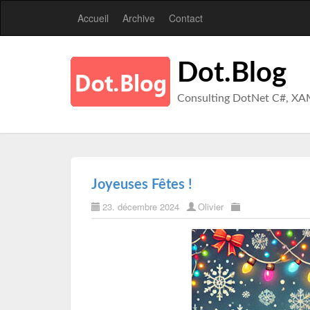
Accueil
Archive
Contact
Dot.Blog
Consulting DotNet C#, XA
Joyeuses Fêtes !
23. décembre 2024
Olivier