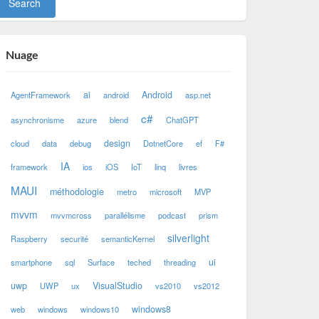
Nuage
ai
Android
AgentFramework
android
asp.net
c#
asynchronisme
azure
blend
ChatGPT
design
cloud
data
debug
DotnetCore
ef
F#
IA
framework
ios
iOS
IoT
linq
livres
MAUI
méthodologie
metro
microsoft
MVP
mvvm
mvvmcross
parallélisme
podcast
prism
silverlight
Raspberry
securité
semanticKernel
ui
smartphone
sql
Surface
teched
threading
uwp
VisualStudio
UWP
ux
vs2010
vs2012
windows8
web
windows
windows10