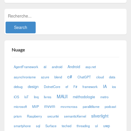
Nuage
ai
Android
AgentFramework
android
asp.net
c#
asynchronisme
azure
blend
ChatGPT
cloud
data
IA
design
debug
DotnetCore
ef
F#
framework
ios
MAUI
méthodologie
iOS
IoT
linq
livres
metro
mvvm
microsoft
MVP
mvvmcross
parallélisme
podcast
silverlight
prism
Raspberry
securité
semanticKernel
ui
uwp
smartphone
sql
Surface
teched
threading