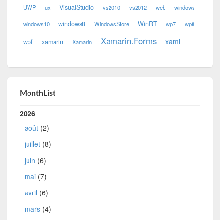
VisualStudio
UWP
ux
vs2010
vs2012
web
windows
windows8
WinRT
windows10
WindowsStore
wp7
wp8
Xamarin.Forms
xaml
wpf
xamarin
Xamarin
MonthList
2026
août
(2)
juillet
(8)
juin
(6)
mai
(7)
avril
(6)
mars
(4)