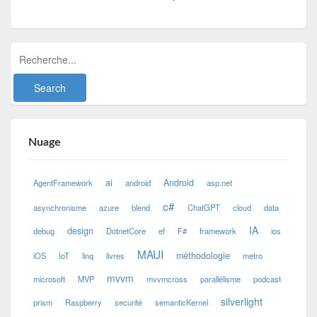
Nuage
ai
Android
AgentFramework
android
asp.net
c#
asynchronisme
azure
blend
ChatGPT
cloud
data
IA
design
debug
DotnetCore
ef
F#
framework
ios
MAUI
méthodologie
iOS
IoT
linq
livres
metro
mvvm
microsoft
MVP
mvvmcross
parallélisme
podcast
silverlight
prism
Raspberry
securité
semanticKernel