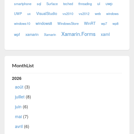
ui
uwp
smartphone
sql
Surface
teched
threading
VisualStudio
UWP
ux
vs2010
vs2012
web
windows
windows8
WinRT
windows10
WindowsStore
wp7
wp8
Xamarin.Forms
xaml
wpf
xamarin
Xamarin
MonthList
2026
août
(3)
juillet
(8)
juin
(6)
mai
(7)
avril
(6)