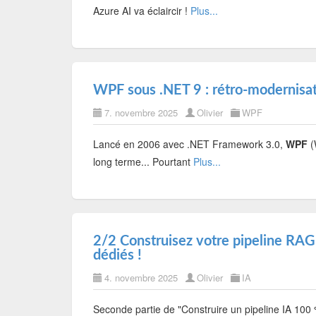
Azure AI va éclaircir !
Plus...
WPF sous .NET 9 : rétro-modernisa
7. novembre 2025
Olivier
WPF
Lancé en 2006 avec .NET Framework 3.0,
WPF
(
long terme... Pourtant
Plus...
2/2 Construisez votre pipeline RAG
dédiés !
4. novembre 2025
Olivier
IA
Seconde partie de "Construire un pipeline IA 100