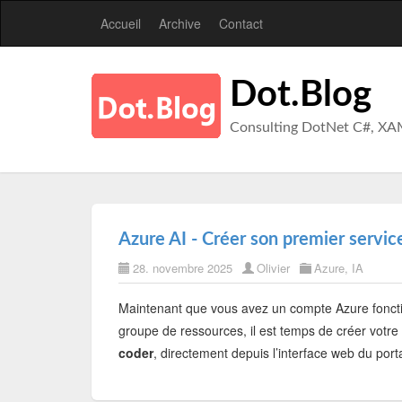
Accueil
Archive
Contact
Dot.Blog
Consulting DotNet C#, XA
Azure AI - Créer son premier service
28. novembre 2025
Olivier
Azure
,
IA
Maintenant que vous avez un compte Azure foncti
groupe de ressources, il est temps de créer votre
coder
, directement depuis l’interface web du porta