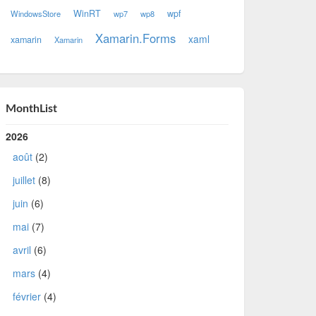
WinRT
wpf
WindowsStore
wp7
wp8
Xamarin.Forms
xaml
xamarin
Xamarin
MonthList
2026
août
(2)
juillet
(8)
juin
(6)
mai
(7)
avril
(6)
mars
(4)
février
(4)