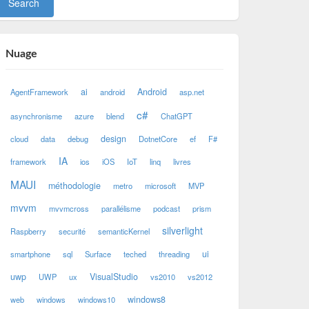
Nuage
ai
Android
AgentFramework
android
asp.net
c#
asynchronisme
azure
blend
ChatGPT
design
cloud
data
debug
DotnetCore
ef
F#
IA
framework
ios
iOS
IoT
linq
livres
MAUI
méthodologie
metro
microsoft
MVP
mvvm
mvvmcross
parallélisme
podcast
prism
silverlight
Raspberry
securité
semanticKernel
ui
smartphone
sql
Surface
teched
threading
uwp
VisualStudio
UWP
ux
vs2010
vs2012
windows8
web
windows
windows10