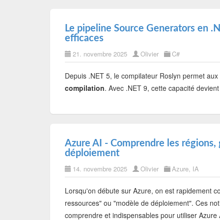
Le pipeline Source Generators en .N
efficaces
21. novembre 2025
Olivier
C#
Depuis .NET 5, le compilateur Roslyn permet au
compilation
. Avec .NET 9, cette capacité devient
Azure AI - Comprendre les régions,
déploiement
14. novembre 2025
Olivier
Azure
,
IA
Lorsqu'on débute sur Azure, on est rapidement c
ressources" ou "modèle de déploiement". Ces notio
comprendre et indispensables pour utiliser Azure 