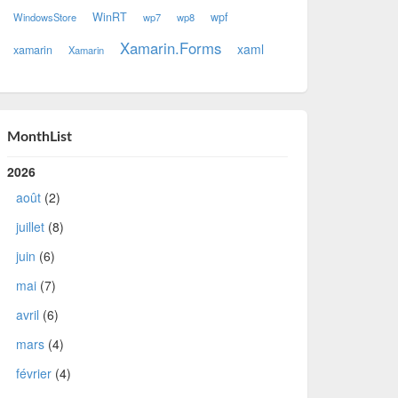
WinRT
wpf
WindowsStore
wp7
wp8
Xamarin.Forms
xaml
xamarin
Xamarin
MonthList
2026
août
(2)
juillet
(8)
juin
(6)
mai
(7)
avril
(6)
mars
(4)
février
(4)