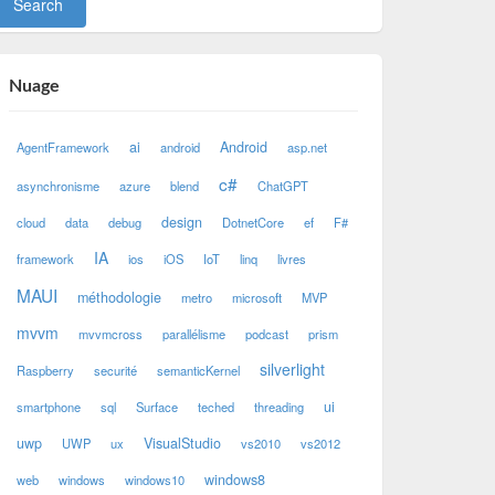
Nuage
ai
Android
AgentFramework
android
asp.net
c#
asynchronisme
azure
blend
ChatGPT
design
cloud
data
debug
DotnetCore
ef
F#
IA
framework
ios
iOS
IoT
linq
livres
MAUI
méthodologie
metro
microsoft
MVP
mvvm
mvvmcross
parallélisme
podcast
prism
silverlight
Raspberry
securité
semanticKernel
ui
smartphone
sql
Surface
teched
threading
uwp
VisualStudio
UWP
ux
vs2010
vs2012
windows8
web
windows
windows10