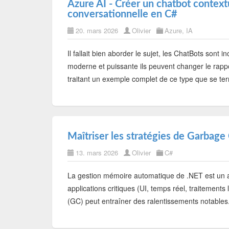
Azure AI - Créer un chatbot conte
conversationnelle en C#
20. mars 2026
Olivier
Azure
,
IA
Il fallait bien aborder le sujet, les ChatBots sont i
moderne et puissante ils peuvent changer le rappo
traitant un exemple complet de ce type que se term
Maîtriser les stratégies de Garbage
13. mars 2026
Olivier
C#
La gestion mémoire automatique de .NET est un a
applications critiques (UI, temps réel, traitemen
(GC) peut entraîner des ralentissements notables