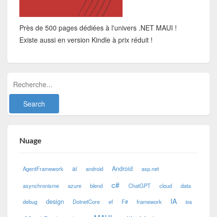
Près de 500 pages dédiées à l'univers .NET MAUI !
Existe aussi en version Kindle à prix réduit !
Nuage
ai
Android
AgentFramework
android
asp.net
c#
asynchronisme
azure
blend
ChatGPT
cloud
data
IA
design
debug
DotnetCore
ef
F#
framework
ios