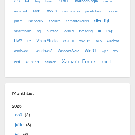
MAUI
méthodologie
iOS
IoT
linq
livres
metro
mvvm
microsoft
MVP
mvvmcross
parallélisme
podcast
silverlight
prism
Raspberry
securité
semanticKernel
ui
uwp
smartphone
sql
Surface
teched
threading
VisualStudio
UWP
ux
vs2010
vs2012
web
windows
windows8
WinRT
windows10
WindowsStore
wp7
wp8
Xamarin.Forms
xaml
wpf
xamarin
Xamarin
MonthList
2026
août
(3)
juillet
(8)
juin
(6)