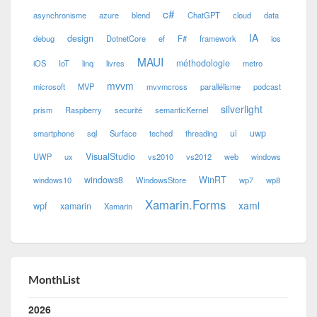
c#
asynchronisme
azure
blend
ChatGPT
cloud
data
IA
design
debug
DotnetCore
ef
F#
framework
ios
MAUI
méthodologie
iOS
IoT
linq
livres
metro
mvvm
microsoft
MVP
mvvmcross
parallélisme
podcast
silverlight
prism
Raspberry
securité
semanticKernel
ui
uwp
smartphone
sql
Surface
teched
threading
VisualStudio
UWP
ux
vs2010
vs2012
web
windows
windows8
WinRT
windows10
WindowsStore
wp7
wp8
Xamarin.Forms
xaml
wpf
xamarin
Xamarin
MonthList
2026