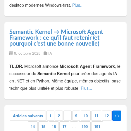
desktop modernes Windows-first.
Plus...
Semantic Kernel → Microsoft Agent
Framework : ce qu’il faut retenir (et
pourquoi c’est une bonne nouvelle)
9. octobre 2025
IA
TL;DR.
Microsoft annonce
Microsoft Agent Framework
, le
successeur de
Semantic Kernel
pour créer des agents IA
en .NET et en Python. Même équipe, mêmes objectifs, base
technique plus unifiée et plus robuste.
Plus...
Articles suivants
1
2
...
9
10
11
12
13
14
15
16
17
...
190
191