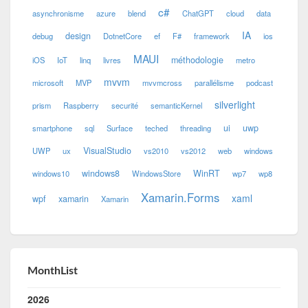
c#
asynchronisme
azure
blend
ChatGPT
cloud
data
IA
design
debug
DotnetCore
ef
F#
framework
ios
MAUI
méthodologie
iOS
IoT
linq
livres
metro
mvvm
microsoft
MVP
mvvmcross
parallélisme
podcast
silverlight
prism
Raspberry
securité
semanticKernel
ui
uwp
smartphone
sql
Surface
teched
threading
VisualStudio
UWP
ux
vs2010
vs2012
web
windows
windows8
WinRT
windows10
WindowsStore
wp7
wp8
Xamarin.Forms
xaml
wpf
xamarin
Xamarin
MonthList
2026