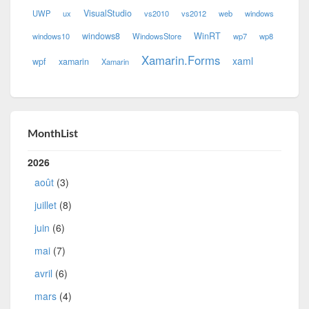
VisualStudio
UWP
ux
vs2010
vs2012
web
windows
windows8
WinRT
windows10
WindowsStore
wp7
wp8
Xamarin.Forms
xaml
wpf
xamarin
Xamarin
MonthList
2026
août
(3)
juillet
(8)
juin
(6)
mai
(7)
avril
(6)
mars
(4)