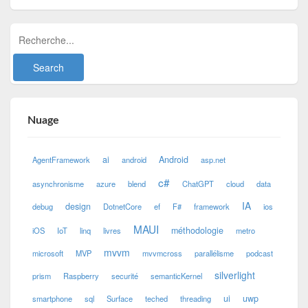
Nuage
ai
Android
AgentFramework
android
asp.net
c#
asynchronisme
azure
blend
ChatGPT
cloud
data
IA
design
debug
DotnetCore
ef
F#
framework
ios
MAUI
méthodologie
iOS
IoT
linq
livres
metro
mvvm
microsoft
MVP
mvvmcross
parallélisme
podcast
silverlight
prism
Raspberry
securité
semanticKernel
ui
uwp
smartphone
sql
Surface
teched
threading