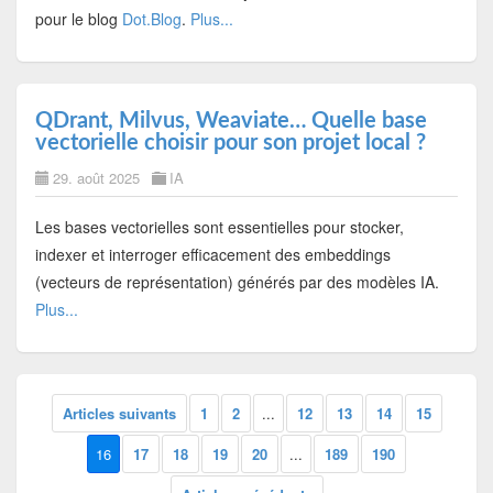
pour le blog
Dot.Blog
.
Plus...
QDrant, Milvus, Weaviate… Quelle base
vectorielle choisir pour son projet local ?
29. août 2025
IA
Les bases vectorielles sont essentielles pour stocker,
indexer et interroger efficacement des embeddings
(vecteurs de représentation) générés par des modèles IA.
Plus...
Articles suivants
1
2
...
12
13
14
15
16
17
18
19
20
...
189
190