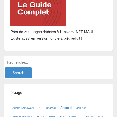
Près de 500 pages dédiées à l'univers .NET MAUI !
Existe aussi en version Kindle à prix réduit !
Nuage
ai
Android
AgentFramework
android
asp.net
c#
asynchronisme
azure
blend
ChatGPT
cloud
data