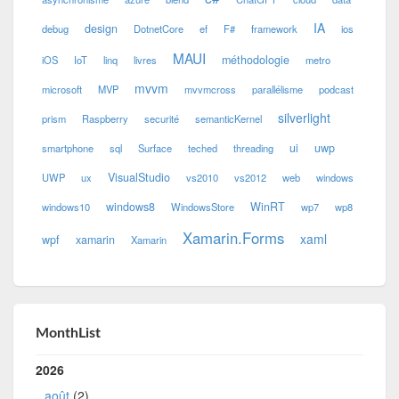
IA
design
debug
DotnetCore
ef
F#
framework
ios
MAUI
méthodologie
iOS
IoT
linq
livres
metro
mvvm
microsoft
MVP
mvvmcross
parallélisme
podcast
silverlight
prism
Raspberry
securité
semanticKernel
ui
uwp
smartphone
sql
Surface
teched
threading
VisualStudio
UWP
ux
vs2010
vs2012
web
windows
windows8
WinRT
windows10
WindowsStore
wp7
wp8
Xamarin.Forms
xaml
wpf
xamarin
Xamarin
MonthList
2026
août
(2)