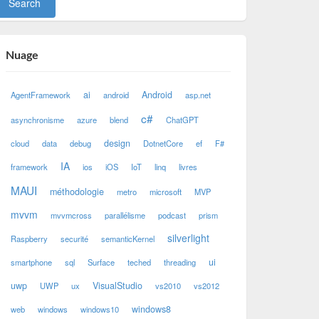
Nuage
ai
Android
AgentFramework
android
asp.net
c#
asynchronisme
azure
blend
ChatGPT
design
cloud
data
debug
DotnetCore
ef
F#
IA
framework
ios
iOS
IoT
linq
livres
MAUI
méthodologie
metro
microsoft
MVP
mvvm
mvvmcross
parallélisme
podcast
prism
silverlight
Raspberry
securité
semanticKernel
ui
smartphone
sql
Surface
teched
threading
uwp
VisualStudio
UWP
ux
vs2010
vs2012
windows8
web
windows
windows10