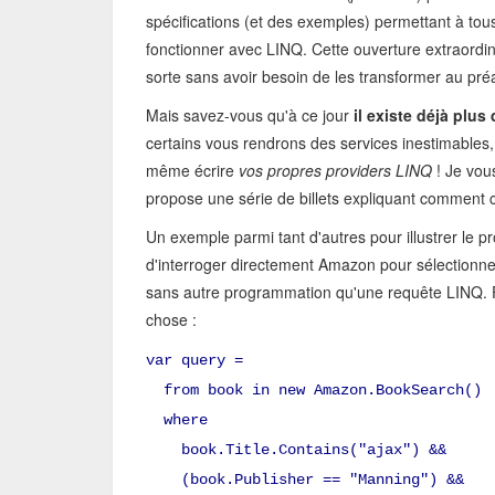
spécifications (et des exemples) permettant à to
fonctionner avec LINQ. Cette ouverture extraordi
sorte sans avoir besoin de les transformer au pré
Mais savez-vous qu'à ce jour
il existe déjà plus
certains vous rendrons des services inestimables, 
même écrire
vos propres providers LINQ
! Je vous
propose une série de billets expliquant comment cr
Un exemple parmi tant d'autres pour illustrer le p
d'interroger directement Amazon pour sélectionner
sans autre programmation qu'une requête LINQ. F
chose :
var query =
from book in new Amazon.BookSearch()
where
book.Title.Contains("ajax") &&
(book.Publisher == "Manning") &&