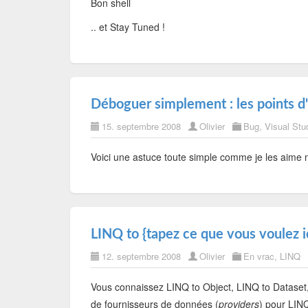
Bon shell
.. et Stay Tuned !
Déboguer simplement : les points d'
15. septembre 2008
Olivier
Bug
,
Visual Stu
Voici une astuce toute simple comme je les aime 
LINQ to {tapez ce que vous voulez ic
12. septembre 2008
Olivier
En vrac
,
LINQ
Vous connaissez LINQ to Object, LINQ to Dataset, 
de fournisseurs de données (
providers
) pour LIN