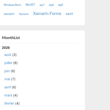
WinRT
wpf
WindowsStore
wp7
wp8
Xamarin.Forms
xaml
xamarin
Xamarin
MonthList
2026
août
(3)
juillet
(8)
juin
(6)
mai
(7)
avril
(6)
mars
(4)
février
(4)