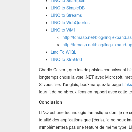
LINQ to Sharepoint
LINQ to SimpleDB
LINQ to Streams
LINQ to WebQueries
LINQ to WMI
http://tomasp.net/blog/linq-expand.a
http://tomasp.net/blog/linq-expand-u
Linq To WIQL
LINQ to XtraGrid
Charlie Calvert, que les delphistes connaissent 
longtemps choisi la voie .NET avec Microsoft, met 
Si vous lisez l'anglais, bookmarquez la page
Link
fournit de nombreux liens en rapport avec cette t
Conclusion
LINQ est une technologie fantastique dont je ne ce
totalité des applications que j'écris), je ne peux 
n'implémentera pas une feature de même type. LIN