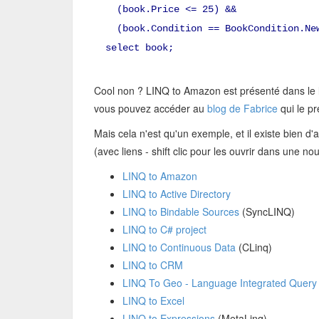
(book.Price <= 25) &&
(book.Condition == BookCondition.Ne
select book;
Cool non ? LINQ to Amazon est présenté dans le 
vous pouvez accéder au
blog de Fabrice
qui le pr
Mais cela n'est qu'un exemple, et il existe bien d
(avec liens - shift clic pour les ouvrir dans une nou
LINQ to Amazon
LINQ to Active Directory
LINQ to Bindable Sources
(SyncLINQ)
LINQ to C# project
LINQ to Continuous Data
(CLinq)
LINQ to CRM
LINQ To Geo - Language Integrated Query 
LINQ to Excel
LINQ to Expressions
(MetaLinq)