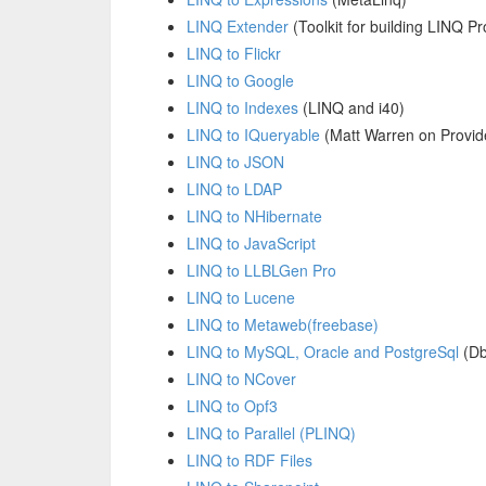
LINQ Extender
(Toolkit for building LINQ Pr
LINQ to Flickr
LINQ to Google
LINQ to Indexes
(LINQ and i40)
LINQ to IQueryable
(Matt Warren on Provid
LINQ to JSON
LINQ to LDAP
LINQ to NHibernate
LINQ to JavaScript
LINQ to LLBLGen Pro
LINQ to Lucene
LINQ to Metaweb(freebase)
LINQ to MySQL, Oracle and PostgreSql
(Db
LINQ to NCover
LINQ to Opf3
LINQ to Parallel (PLINQ)
LINQ to RDF Files