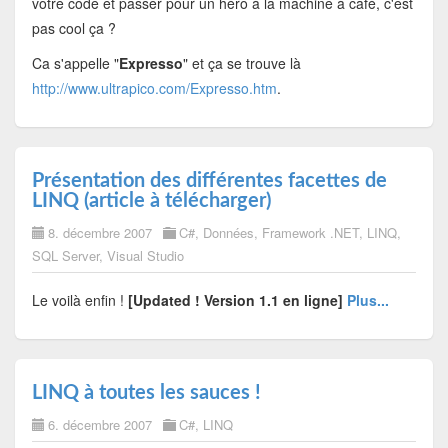
votre code et passer pour un héro à la machine à café, c'est
pas cool ça ?
Ca s'appelle "
Expresso
" et ça se trouve là
http://www.ultrapico.com/Expresso.htm
.
Présentation des différentes facettes de
LINQ (article à télécharger)
8. décembre 2007
C#
,
Données
,
Framework .NET
,
LINQ
,
SQL Server
,
Visual Studio
Le voilà enfin !
[Updated ! Version 1.1 en ligne]
Plus...
LINQ à toutes les sauces !
6. décembre 2007
C#
,
LINQ