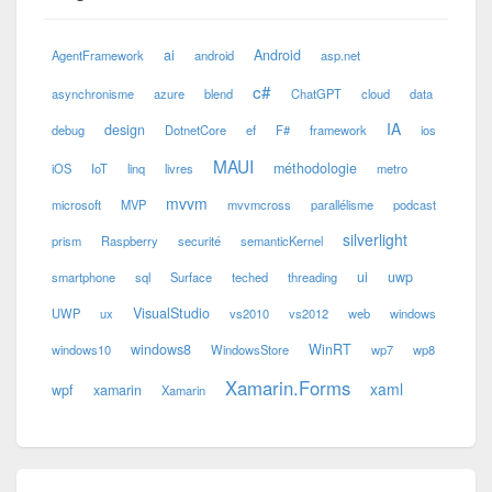
ai
Android
AgentFramework
android
asp.net
c#
asynchronisme
azure
blend
ChatGPT
cloud
data
IA
design
debug
DotnetCore
ef
F#
framework
ios
MAUI
méthodologie
iOS
IoT
linq
livres
metro
mvvm
microsoft
MVP
mvvmcross
parallélisme
podcast
silverlight
prism
Raspberry
securité
semanticKernel
ui
uwp
smartphone
sql
Surface
teched
threading
VisualStudio
UWP
ux
vs2010
vs2012
web
windows
windows8
WinRT
windows10
WindowsStore
wp7
wp8
Xamarin.Forms
xaml
wpf
xamarin
Xamarin