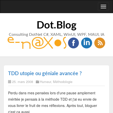
Toggl
naviga
Dot.Blog
Consulting DotNet C#, XAML, WinUI, WPF, MAUI, IA
TDD utopie ou géniale avancée ?
25. mars 2008
Humeur
,
Méthodologie
Perdu dans mes pensées lors d'une pause amplement
méritée je pensais à la méthode TDD et j'ai eu envie de
vous livrer le fruit de mes réflexions. Après tout, bloguer
c'est ça aussi.