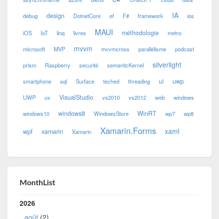
IA
design
debug
DotnetCore
ef
F#
framework
ios
MAUI
méthodologie
iOS
IoT
linq
livres
metro
mvvm
microsoft
MVP
mvvmcross
parallélisme
podcast
silverlight
prism
Raspberry
securité
semanticKernel
ui
uwp
smartphone
sql
Surface
teched
threading
VisualStudio
UWP
ux
vs2010
vs2012
web
windows
windows8
WinRT
windows10
WindowsStore
wp7
wp8
Xamarin.Forms
xaml
wpf
xamarin
Xamarin
MonthList
2026
août
(2)