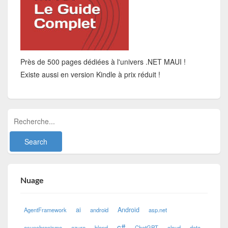
Près de 500 pages dédiées à l'univers .NET MAUI !
Existe aussi en version Kindle à prix réduit !
Nuage
ai
Android
AgentFramework
android
asp.net
c#
asynchronisme
azure
blend
ChatGPT
cloud
data