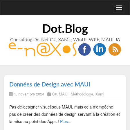
Toggl
naviga
Dot.Blog
Consulting DotNet C#, XAML, WinUI, WPF, MAUI, IA
Données de Design avec MAUI
1. novembre 2024
C#
,
MAUI
,
Méthodologie
,
Xaml
Pas de designer visuel sous MAUI, mais cela n'empêche
pas de créer des données de design servant à la création et
la mise au point des Apps !
Plus...