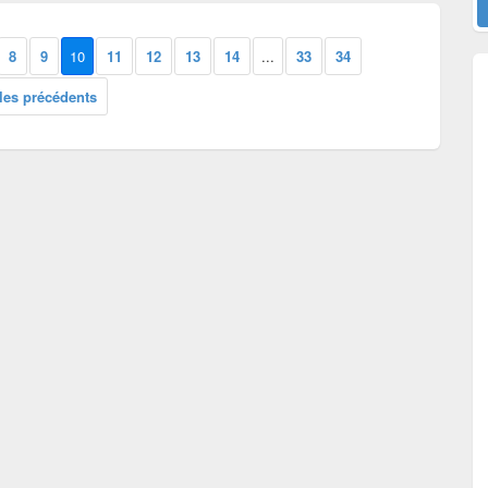
8
9
10
11
12
13
14
...
33
34
cles précédents