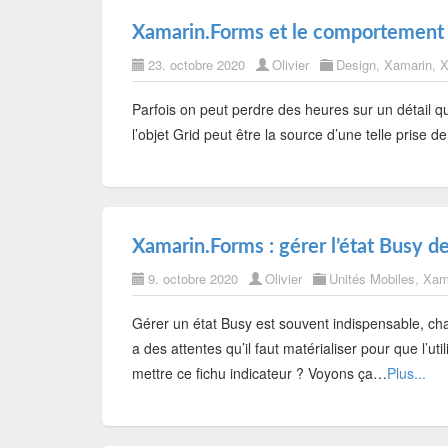
Xamarin.Forms et le comportement 
23. octobre 2020
Olivier
Design
,
Xamarin
,
X
Parfois on peut perdre des heures sur un détail 
l’objet Grid peut être la source d’une telle prise d
Xamarin.Forms : gérer l’état Busy de
9. octobre 2020
Olivier
Unités Mobiles
,
Xam
Gérer un état Busy est souvent indispensable, ch
a des attentes qu’il faut matérialiser pour que l’
mettre ce fichu indicateur ? Voyons ça…
Plus...