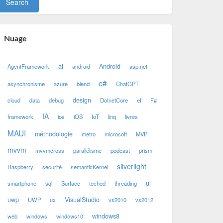
Nuage
ai
Android
AgentFramework
android
asp.net
c#
asynchronisme
azure
blend
ChatGPT
design
cloud
data
debug
DotnetCore
ef
F#
IA
framework
ios
iOS
IoT
linq
livres
MAUI
méthodologie
metro
microsoft
MVP
mvvm
mvvmcross
parallélisme
podcast
prism
silverlight
Raspberry
securité
semanticKernel
ui
smartphone
sql
Surface
teched
threading
uwp
VisualStudio
UWP
ux
vs2010
vs2012
windows8
web
windows
windows10