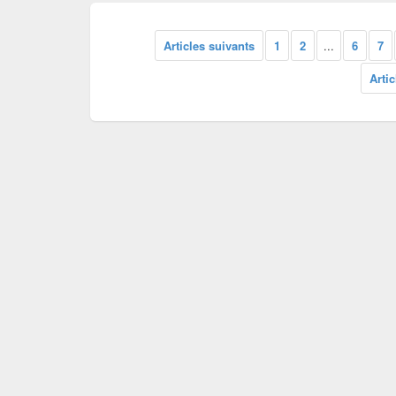
Articles suivants
1
2
...
6
7
Arti