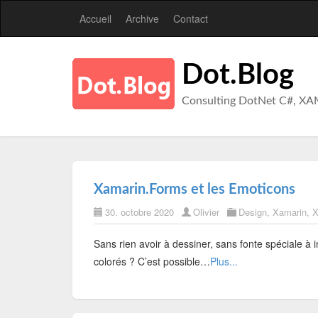
Accueil
Archive
Contact
Dot.Blog
Consulting DotNet C#, XA
Xamarin.Forms et les Emoticons
30. octobre 2020
Olivier
Design
,
Xamarin
,
X
Sans rien avoir à dessiner, sans fonte spéciale à 
colorés ? C’est possible…
Plus...