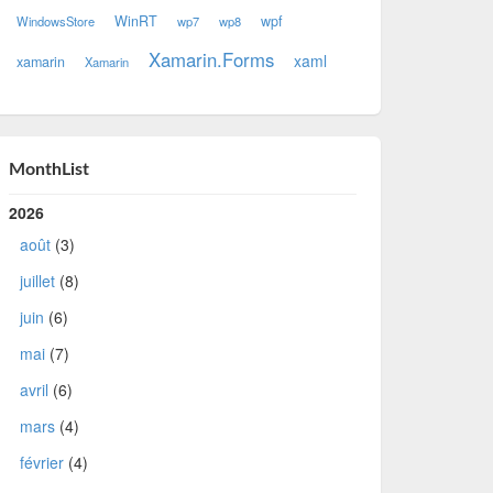
WinRT
wpf
WindowsStore
wp7
wp8
Xamarin.Forms
xaml
xamarin
Xamarin
MonthList
2026
août
(3)
juillet
(8)
juin
(6)
mai
(7)
avril
(6)
mars
(4)
février
(4)