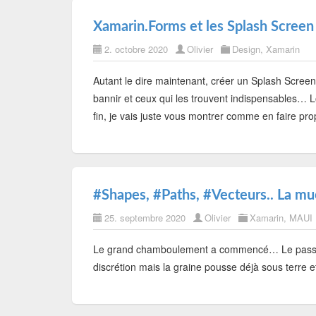
Xamarin.Forms et les Splash Screen
2. octobre 2020
Olivier
Design
,
Xamarin
Autant le dire maintenant, créer un Splash Screen e
bannir et ceux qui les trouvent indispensables… Lo
fin, je vais juste vous montrer comme en faire p
#Shapes, #Paths, #Vecteurs.. La m
25. septembre 2020
Olivier
Xamarin
,
MAUI
Le grand chamboulement a commencé… Le passa
discrétion mais la graine pousse déjà sous terre e