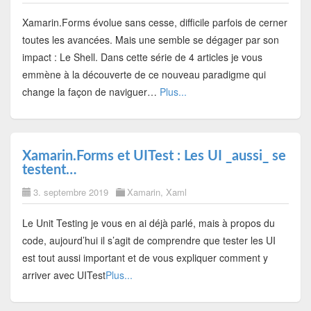
Xamarin.Forms évolue sans cesse, difficile parfois de cerner
toutes les avancées. Mais une semble se dégager par son
impact : Le Shell. Dans cette série de 4 articles je vous
emmène à la découverte de ce nouveau paradigme qui
change la façon de naviguer…
Plus...
Xamarin.Forms et UITest : Les UI _aussi_ se
testent…
3. septembre 2019
Xamarin
,
Xaml
Le Unit Testing je vous en ai déjà parlé, mais à propos du
code, aujourd’hui il s’agit de comprendre que tester les UI
est tout aussi important et de vous expliquer comment y
arriver avec UITest
Plus...