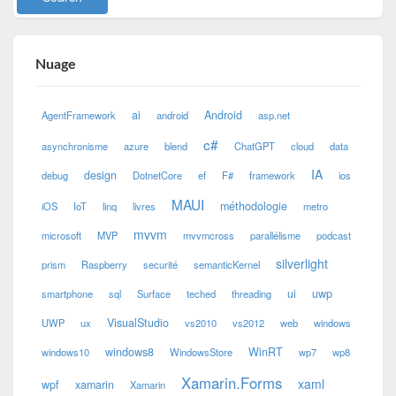
Nuage
ai
Android
AgentFramework
android
asp.net
c#
asynchronisme
azure
blend
ChatGPT
cloud
data
IA
design
debug
DotnetCore
ef
F#
framework
ios
MAUI
méthodologie
iOS
IoT
linq
livres
metro
mvvm
microsoft
MVP
mvvmcross
parallélisme
podcast
silverlight
prism
Raspberry
securité
semanticKernel
ui
uwp
smartphone
sql
Surface
teched
threading
VisualStudio
UWP
ux
vs2010
vs2012
web
windows
windows8
WinRT
windows10
WindowsStore
wp7
wp8
Xamarin.Forms
xaml
wpf
xamarin
Xamarin