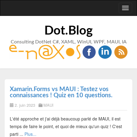
Toggl
naviga
Dot.Blog
Consulting DotNet C#, XAML, WinUI, WPF, MAUI, IA
Xamarin.Forms vs MAUI : Testez vos
connaissances ! Quiz en 10 questions.
2. juin 2023
MAUI
L'été approche et j'ai déjà beaucoup parlé de MAUI, il est
temps de faire le point, et quoi de mieux qu'un quiz ! C'est
parti ...
Plus...