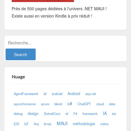
Près de 500 pages dédiées à l'univers .NET MAUI !
Existe aussi en version Kindle à prix réduit !
Nuage
ai
Android
AgentFramework
android
asp.net
c#
asynchronisme
azure
blend
ChatGPT
cloud
data
IA
design
debug
DotnetCore
ef
F#
framework
ios
MAUI
méthodologie
iOS
IoT
linq
livres
metro