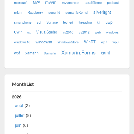
mvvm
microsoft
MVP
mvvmcross
parallélisme
podcast
silverlight
prism
Raspberry
securité
semanticKernel
ui
uwp
smartphone
sql
Surface
teched
threading
VisualStudio
UWP
ux
vs2010
vs2012
web
windows
windows8
WinRT
windows10
WindowsStore
wp7
wp8
Xamarin.Forms
xaml
wpf
xamarin
Xamarin
MonthList
2026
août
(2)
juillet
(8)
juin
(6)