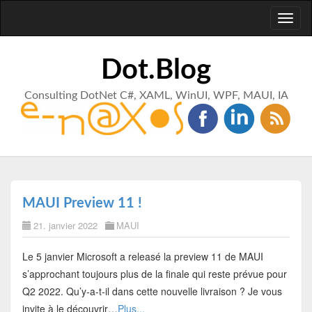
Toggl
naviga
Dot.Blog
Consulting DotNet C#, XAML, WinUI, WPF, MAUI, IA
MAUI Preview 11 !
21. janvier 2022
MAUI
Le 5 janvier Microsoft a releasé la preview 11 de MAUI
s’approchant toujours plus de la finale qui reste prévue pour
Q2 2022. Qu’y-a-t-il dans cette nouvelle livraison ? Je vous
invite à le découvrir…
Plus...