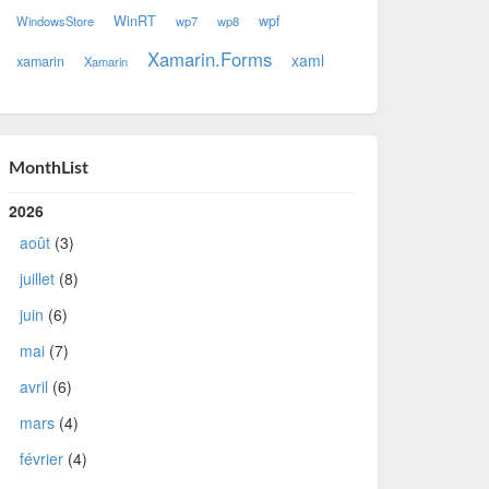
WinRT
wpf
WindowsStore
wp7
wp8
Xamarin.Forms
xaml
xamarin
Xamarin
MonthList
2026
août
(3)
juillet
(8)
juin
(6)
mai
(7)
avril
(6)
mars
(4)
février
(4)