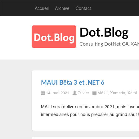
Accueil
Archive
Contact
Dot.Blog
Consulting DotNet C#, XA
MAUI Bêta 3 et .NET 6
14. mai 2021
Olivier
MAUI
,
Xamarin
,
Xaml
MAUI sera délivré en novembre 2021, mais jusque
intermédiaires pour nous préparer au grand saut ! 