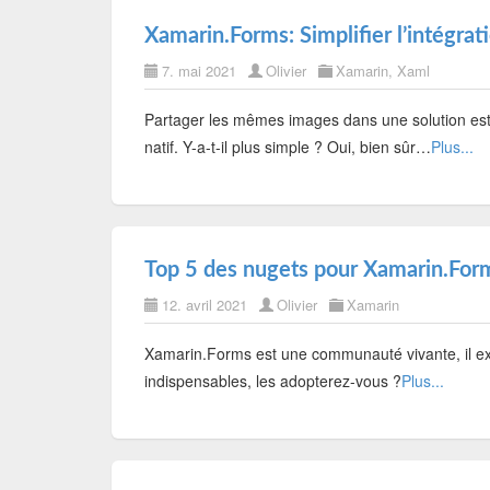
Xamarin.Forms: Simplifier l’intégra
7. mai 2021
Olivier
Xamarin
,
Xaml
Partager les mêmes images dans une solution est pa
natif. Y-a-t-il plus simple ? Oui, bien sûr…
Plus...
Top 5 des nugets pour Xamarin.For
12. avril 2021
Olivier
Xamarin
Xamarin.Forms est une communauté vivante, il exi
indispensables, les adopterez-vous ?
Plus...