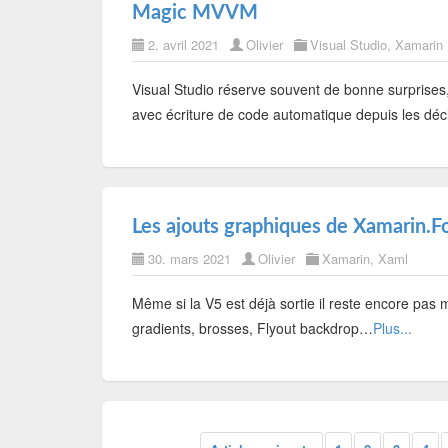
Magic MVVM
2. avril 2021
Olivier
Visual Studio
,
Xamarin
Visual Studio réserve souvent de bonne surprises
avec écriture de code automatique depuis les d
Les ajouts graphiques de Xamarin.F
30. mars 2021
Olivier
Xamarin
,
Xaml
Même si la V5 est déjà sortie il reste encore pas
gradients, brosses, Flyout backdrop…
Plus...