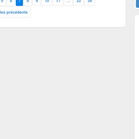
5
6
7
8
9
10
11
...
33
34
cles précédents