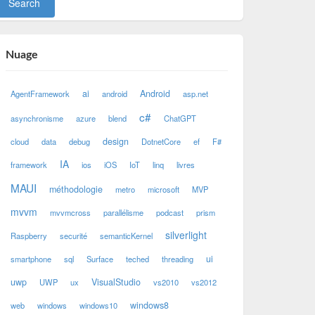
Nuage
ai
Android
AgentFramework
android
asp.net
c#
asynchronisme
azure
blend
ChatGPT
design
cloud
data
debug
DotnetCore
ef
F#
IA
framework
ios
iOS
IoT
linq
livres
MAUI
méthodologie
metro
microsoft
MVP
mvvm
mvvmcross
parallélisme
podcast
prism
silverlight
Raspberry
securité
semanticKernel
ui
smartphone
sql
Surface
teched
threading
uwp
VisualStudio
UWP
ux
vs2010
vs2012
windows8
web
windows
windows10