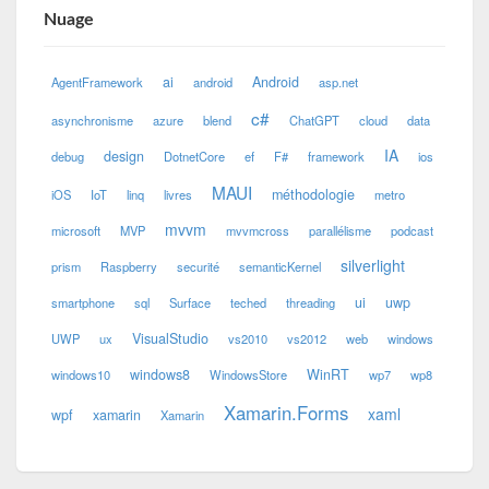
Nuage
ai
Android
AgentFramework
android
asp.net
c#
asynchronisme
azure
blend
ChatGPT
cloud
data
IA
design
debug
DotnetCore
ef
F#
framework
ios
MAUI
méthodologie
iOS
IoT
linq
livres
metro
mvvm
microsoft
MVP
mvvmcross
parallélisme
podcast
silverlight
prism
Raspberry
securité
semanticKernel
ui
uwp
smartphone
sql
Surface
teched
threading
VisualStudio
UWP
ux
vs2010
vs2012
web
windows
windows8
WinRT
windows10
WindowsStore
wp7
wp8
Xamarin.Forms
xaml
wpf
xamarin
Xamarin