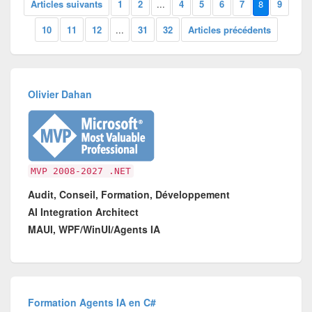
Articles suivants
1
2
...
4
5
6
7
8
9
10
11
12
...
31
32
Articles précédents
Olivier Dahan
MVP 2008-2027 .NET
Audit, Conseil, Formation, Développement
AI Integration Architect
MAUI, WPF/WinUI/Agents IA
Formation Agents IA en C#