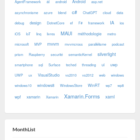
ai
Android
AgentFramework
android
asp.net
c#
asynchronisme
azure
blend
ChatGPT
cloud
data
IA
design
debug
DotnetCore
ef
F#
framework
ios
MAUI
méthodologie
iOS
IoT
linq
livres
metro
mvvm
microsoft
MVP
mvvmcross
parallélisme
podcast
silverlight
prism
Raspberry
securité
semanticKernel
ui
uwp
smartphone
sql
Surface
teched
threading
VisualStudio
UWP
ux
vs2010
vs2012
web
windows
windows8
WinRT
windows10
WindowsStore
wp7
wp8
Xamarin.Forms
xaml
wpf
xamarin
Xamarin
MonthList