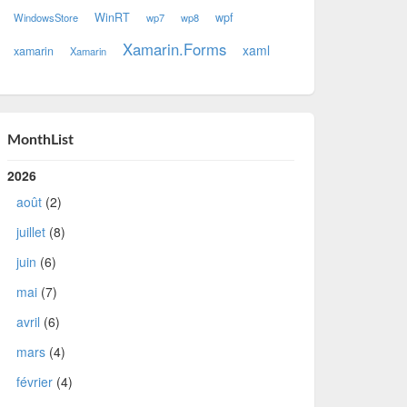
WinRT
wpf
WindowsStore
wp7
wp8
Xamarin.Forms
xaml
xamarin
Xamarin
MonthList
2026
août
(2)
juillet
(8)
juin
(6)
mai
(7)
avril
(6)
mars
(4)
février
(4)