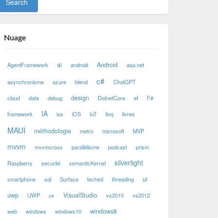
Nuage
ai
Android
AgentFramework
android
asp.net
c#
asynchronisme
azure
blend
ChatGPT
design
cloud
data
debug
DotnetCore
ef
F#
IA
framework
ios
iOS
IoT
linq
livres
MAUI
méthodologie
metro
microsoft
MVP
mvvm
mvvmcross
parallélisme
podcast
prism
silverlight
Raspberry
securité
semanticKernel
ui
smartphone
sql
Surface
teched
threading
uwp
VisualStudio
UWP
ux
vs2010
vs2012
windows8
web
windows
windows10