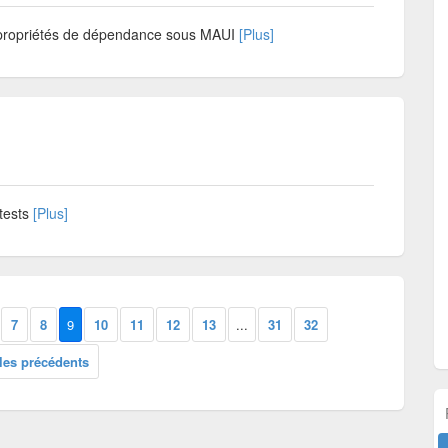
s propriétés de dépendance sous MAUI
[Plus]
tests
[Plus]
7
8
9
10
11
12
13
...
31
32
cles précédents