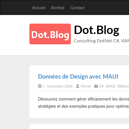
Accueil
Archive
Contact
Dot.Blog
Consulting DotNet C#, XA
Données de Design avec MAUI
1. novembre 2024
Olivier
C#
,
MAUI
,
Méthod
Découvrez comment gérer efficacement les donné
stratégies et des exemples pratiques pour optimi